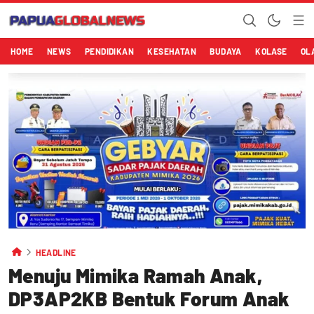
HOME
NEWS
PENDIDIKAN
KESEHATAN
BUDAYA
KOLASE
OL
HEADLINE
Menuju Mimika Ramah Anak,
DP3AP2KB Bentuk Forum Anak