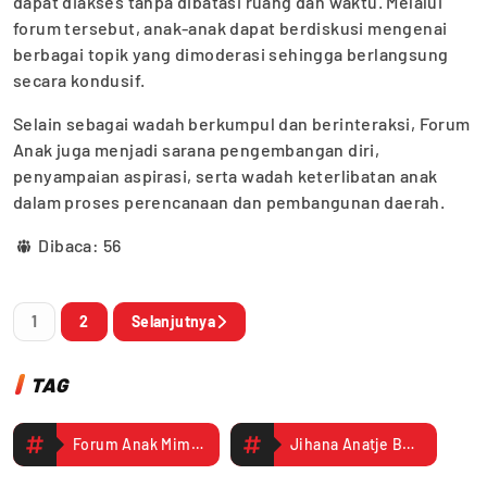
dapat diakses tanpa dibatasi ruang dan waktu. Melalui
forum tersebut, anak-anak dapat berdiskusi mengenai
berbagai topik yang dimoderasi sehingga berlangsung
secara kondusif.
Selain sebagai wadah berkumpul dan berinteraksi, Forum
Anak juga menjadi sarana pengembangan diri,
penyampaian aspirasi, serta wadah keterlibatan anak
dalam proses perencanaan dan pembangunan daerah.
Dibaca:
56
1
2
Selanjutnya
TAG
Forum Anak Mimika
Jihana Anatje Belandina Arwam Kepala Dinas Pemberdayaan Perempuan dan Perlindungan Anak Pengendalian Penduduk dan Keluarga Berencana Kabupaten Mimika