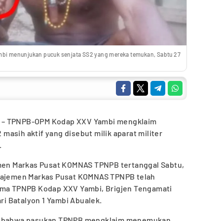
i menunjukan pucuk senjata SS2 yang mereka temukan, Sabtu 27
 – TPNPB-OPM Kodap XXV Yambi mengklaim
asih aktif yang disebut milik aparat militer
.
emen Markas Pusat KOMNAS TPNPB tertanggal Sabtu,
anajemen Markas Pusat KOMNAS TPNPB telah
lima TPNPB Kodap XXV Yambi, Brigjen Tengamati
i Batalyon 1 Yambi Abualek.
an bahwa pasukan TPNPB mengklaim menemukan