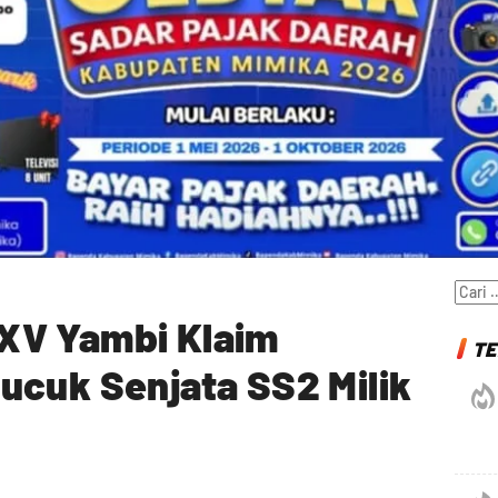
Cari
untuk
XV Yambi Klaim
TE
ucuk Senjata SS2 Milik