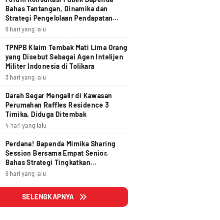
Bahas Tantangan, Dinamika dan
Strategi Pengelolaan Pendapatan
Daerah yang Akuntabel, Pruden dan
6 hari yang lalu
Berdampak
TPNPB Klaim Tembak Mati Lima Orang
yang Disebut Sebagai Agen Intelijen
Militer Indonesia di Tolikara
3 hari yang lalu
Darah Segar Mengalir di Kawasan
Perumahan Raffles Residence 3
Timika, Diduga Ditembak
4 hari yang lalu
Perdana! Bapenda Mimika Sharing
Session Bersama Empat Senior,
Bahas Strategi Tingkatkan
Pendapatan Daerah
6 hari yang lalu
SELENGKAPNYA