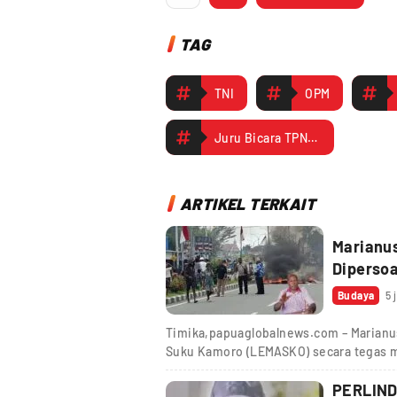
TAG
TNI
OPM
Juru Bicara TPNPB-OPM Sebby Sambom
ARTIKEL TERKAIT
Marianu
Dipersoa
Budaya
5 
Timika,papuaglobalnews.com – Marianu
Suku Kamoro (LEMASKO) secara tegas 
PERLIN