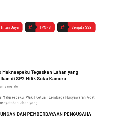
Intan Jaya
TPNPB
Senjata SS2
s Maknaepeku Tegaskan Lahan yang
lkan di SP2 Milik Suku Kamoro
jam yang lalu
s Maknaepeku, Wakil Ketua I Lembaga Musyawarah Adat
menyatakan lahan yang
DUNGAN DAN PEMBERDAYAAN PENGUSAHA