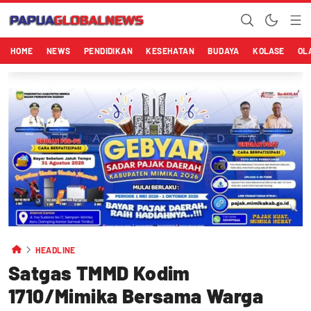
HOME
NEWS
PENDIDIKAN
KESEHATAN
BUDAYA
KOLASE
OL
HEADLINE
Satgas TMMD Kodim
1710/Mimika Bersama Warga