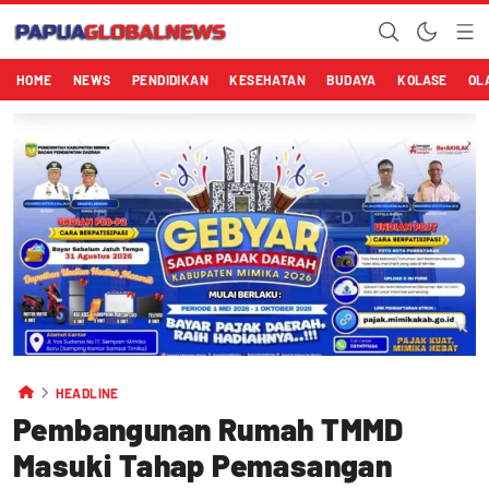
HOME
NEWS
PENDIDIKAN
KESEHATAN
BUDAYA
KOLASE
OL
HEADLINE
Pembangunan Rumah TMMD
Masuki Tahap Pemasangan