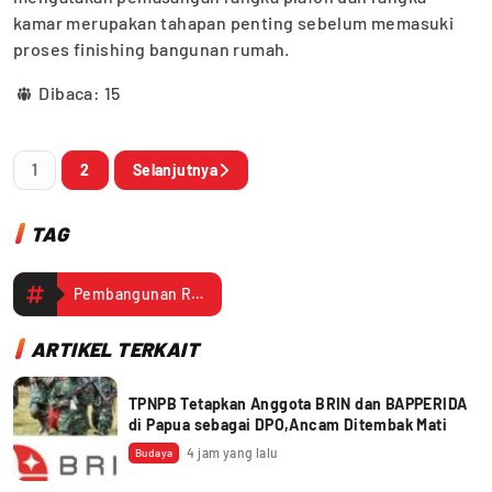
kamar merupakan tahapan penting sebelum memasuki
proses finishing bangunan rumah.
Dibaca:
15
1
2
Selanjutnya
TAG
Pembangunan Rumah TMMD Masuki Tahap Pemasangan Rangka Plafon dan Rangka Kamar
ARTIKEL TERKAIT
TPNPB Tetapkan Anggota BRIN dan BAPPERIDA
di Papua sebagai DPO,Ancam Ditembak Mati
4 jam yang lalu
Budaya