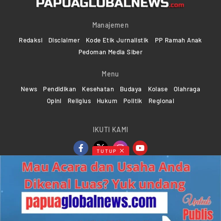
Manajemen
Redaksi
Disclaimer
Kode Etik Jurnalistik
PP Ramah Anak
Pedoman Media Siber
Menu
News
Pendidikan
Kesehatan
Budaya
Kolase
Olahraga
Opini
Religius
Hukum
Politik
Regional
IKUTI KAMI
TUTUP
Copyright ©2024-2026 Papuaglobalnews.com | All rights
reserved
Web Developer Powered by
KMGNetwork