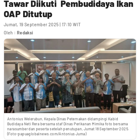
Tawar Diikuti Pembudidaya Ikan
OAP Ditutup
Jumat, 19 September 2025 | 17:10 WIT
Oleh :
Redaksi
Antonius Welerubun, Kepala Dinas Peternakan didampingi Kabid
Budidaya Neti Rera bersama staf Dinas Perikanan Mimika foto bersama
narasumber dan peserta setelah penutupan, Jumat 18 September 2025.
(Foto-papuaglobalnews.com/Antonius Juma)