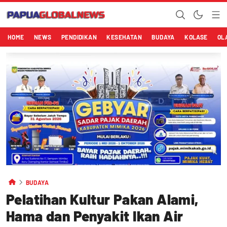
HOME
NEWS
PENDIDIKAN
KESEHATAN
BUDAYA
KOLASE
OL
BUDAYA
Pelatihan Kultur Pakan Alami,
Hama dan Penyakit Ikan Air