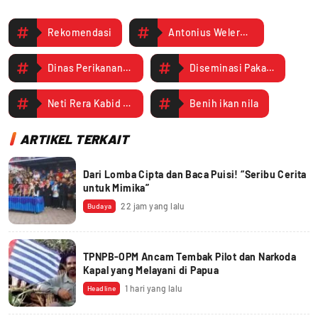
Rekomendasi
Antonius Welerubun Kepala Dinas Perikanan
Dinas Perikanan Kabupaten Mimika
Diseminasi Pakan Alami hama dan penyakit ikan air tawar
Neti Rera Kabid Budidaya Ikan
Benih ikan nila
ARTIKEL TERKAIT
Dari Lomba Cipta dan Baca Puisi! “Seribu Cerita
untuk Mimika”
22 jam yang lalu
Budaya
TPNPB-OPM Ancam Tembak Pilot dan Narkoda
Kapal yang Melayani di Papua
1 hari yang lalu
Headline