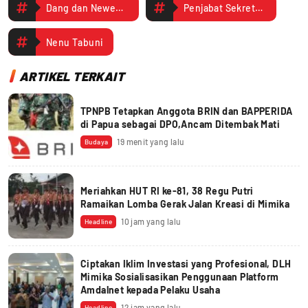
Dang dan Newengalem
Penjabat Sekretaris Daerah Kabupaten Puncak
Nenu Tabuni
ARTIKEL TERKAIT
TPNPB Tetapkan Anggota BRIN dan BAPPERIDA
di Papua sebagai DPO,Ancam Ditembak Mati
19 menit yang lalu
Budaya
Meriahkan HUT RI ke-81, 38 Regu Putri
Ramaikan Lomba Gerak Jalan Kreasi di Mimika
10 jam yang lalu
Headline
Ciptakan Iklim Investasi yang Profesional, DLH
Mimika Sosialisasikan Penggunaan Platform
Amdalnet kepada Pelaku Usaha
12 jam yang lalu
Headline