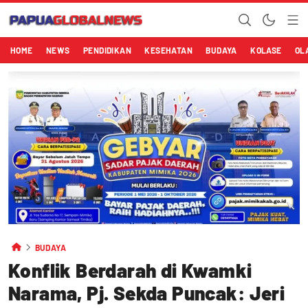
HOME
NEWS
PENDIDIKAN
KESEHATAN
BUDAYA
KOLASE
OL
BUDAYA
Konflik Berdarah di Kwamki
Narama, Pj. Sekda Puncak: Jeri