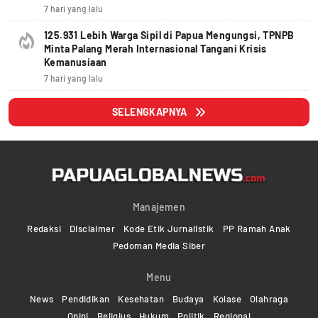
7 hari yang lalu
125.931 Lebih Warga Sipil di Papua Mengungsi, TPNPB
Minta Palang Merah Internasional Tangani Krisis
Kemanusiaan
7 hari yang lalu
SELENGKAPNYA
Manajemen
Redaksi
Disclaimer
Kode Etik Jurnalistik
PP Ramah Anak
Pedoman Media Siber
Menu
News
Pendidikan
Kesehatan
Budaya
Kolase
Olahraga
Opini
Religius
Hukum
Politik
Regional