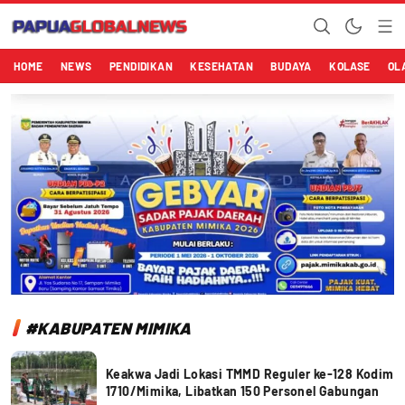
Papuaglobalnews.com
Menulis Fakta dengan Hati Bening
HOME
NEWS
PENDIDIKAN
KESEHATAN
BUDAYA
KOLASE
OL
#KABUPATEN MIMIKA
Keakwa Jadi Lokasi TMMD Reguler ke-128 Kodim
1710/Mimika, Libatkan 150 Personel Gabungan