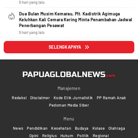
5 hari yang lalu
Dua Bulan Musim Kemarau, Plt. Kadistrik Agimuga
Keluhkan Kali Cemara Kering Minta Penambahan Jadwal
Penerbangan Pesawat
5 hari yang lalu
SELENGKAPNYA
Manajemen
Redaksi
Disclaimer
Kode Etik Jurnalistik
PP Ramah Anak
Pedoman Media Siber
Menu
News
Pendidikan
Kesehatan
Budaya
Kolase
Olahraga
Opini
Religius
Hukum
Politik
Regional