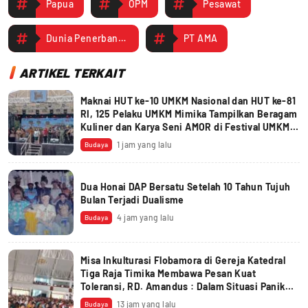
Papua
OPM
Pesawat
Dunia Penerbangan Berkabung! Captain Nicholas Meninggal Setelah Peluru Menembus Kepala
PT AMA
ARTIKEL TERKAIT
Maknai HUT ke-10 UMKM Nasional dan HUT ke-81
RI, 125 Pelaku UMKM Mimika Tampilkan Beragam
Kuliner dan Karya Seni AMOR di Festival UMKM
2026
1 jam yang lalu
Budaya
Dua Honai DAP Bersatu Setelah 10 Tahun Tujuh
Bulan Terjadi Dualisme
4 jam yang lalu
Budaya
Misa Inkulturasi Flobamora di Gereja Katedral
Tiga Raja Timika Membawa Pesan Kuat
Toleransi, RD. Amandus : Dalam Situasi Panik
Yesus Disebut ‘Hantu’
13 jam yang lalu
Budaya