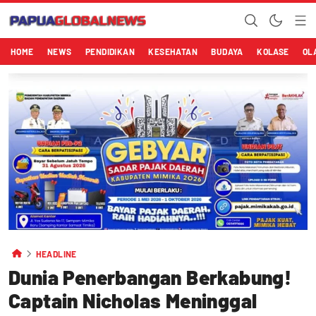
HOME
NEWS
PENDIDIKAN
KESEHATAN
BUDAYA
KOLASE
OL
HEADLINE
Dunia Penerbangan Berkabung!
Captain Nicholas Meninggal