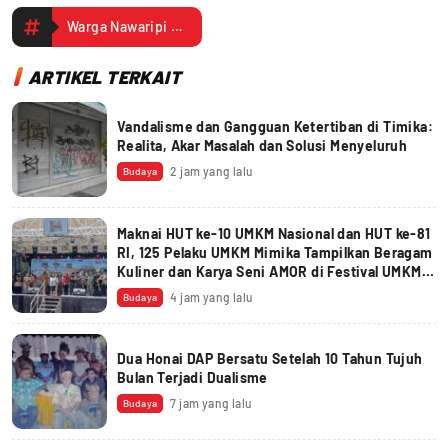
Warga Nawaripi Terima Bantuan Beras dan Minyak Goreng dari Bapanas
ARTIKEL TERKAIT
Vandalisme dan Gangguan Ketertiban di Timika:
Realita, Akar Masalah dan Solusi Menyeluruh
2 jam yang lalu
Budaya
Maknai HUT ke-10 UMKM Nasional dan HUT ke-81
RI, 125 Pelaku UMKM Mimika Tampilkan Beragam
Kuliner dan Karya Seni AMOR di Festival UMKM
2026
4 jam yang lalu
Budaya
Dua Honai DAP Bersatu Setelah 10 Tahun Tujuh
Bulan Terjadi Dualisme
7 jam yang lalu
Budaya