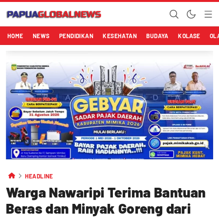
HOME
NEWS
PENDIDIKAN
KESEHATAN
BUDAYA
KOLASE
OL
HEADLINE
Warga Nawaripi Terima Bantuan
Beras dan Minyak Goreng dari