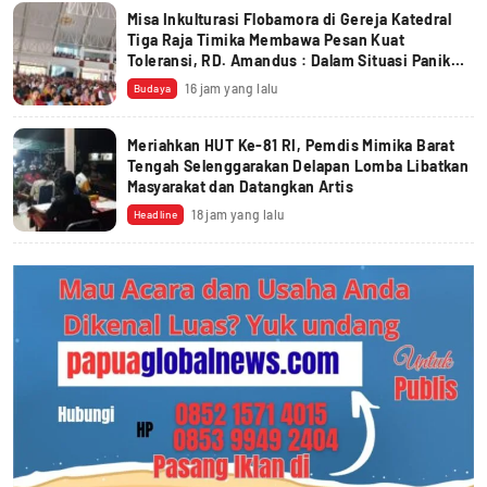
Misa Inkulturasi Flobamora di Gereja Katedral
Tiga Raja Timika Membawa Pesan Kuat
Toleransi, RD. Amandus : Dalam Situasi Panik
Yesus Disebut ‘Hantu’
16 jam yang lalu
Budaya
Meriahkan HUT Ke-81 RI, Pemdis Mimika Barat
Tengah Selenggarakan Delapan Lomba Libatkan
Masyarakat dan Datangkan Artis
18 jam yang lalu
Headline