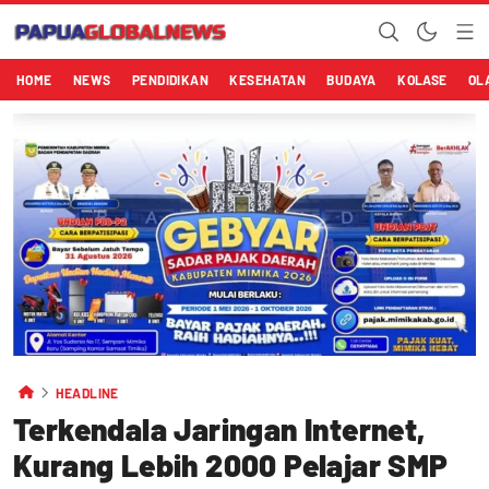
HOME
NEWS
PENDIDIKAN
KESEHATAN
BUDAYA
KOLASE
OL
HEADLINE
Terkendala Jaringan Internet,
Kurang Lebih 2000 Pelajar SMP