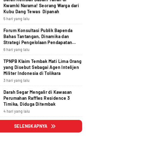
Kwamki Narama! Seorang Warga dari
Kubu Dang Tewas Dipanah
5 hari yang lalu
Forum Konsultasi Publik Bapenda
Bahas Tantangan, Dinamika dan
Strategi Pengelolaan Pendapatan
Daerah yang Akuntabel, Pruden dan
6 hari yang lalu
Berdampak
TPNPB Klaim Tembak Mati Lima Orang
yang Disebut Sebagai Agen Intelijen
Militer Indonesia di Tolikara
3 hari yang lalu
Darah Segar Mengalir di Kawasan
Perumahan Raffles Residence 3
Timika, Diduga Ditembak
4 hari yang lalu
SELENGKAPNYA