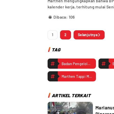
Marthen mengungkapkan bahwa BPK
kalender kerja, terhitung mulai Sen
Dibaca:
106
1
2
Selanjutnya
TAG
Badan Pengelola Keuangan dan Aset Daerah
Marthen Tappi Malissa
ARTIKEL TERKAIT
Marianu