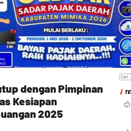
Cari
untuk
utup dengan Pimpinan
TE
as Kesiapan
euangan 2025