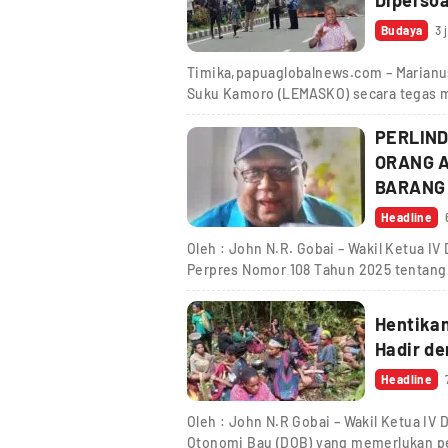
Dipersoa
Budaya
3 
Timika,papuaglobalnews.com – Marianu
Suku Kamoro (LEMASKO) secara tegas 
PERLIN
ORANG A
BARANG
Headline
Oleh : John N.R. Gobai – Wakil Ketua 
Perpres Nomor 108 Tahun 2025 tentan
Hentikan
Headline
Oleh : John N.R Gobai – Wakil Ketua I
Otonomi Bau (DOB) yang memerlukan pe