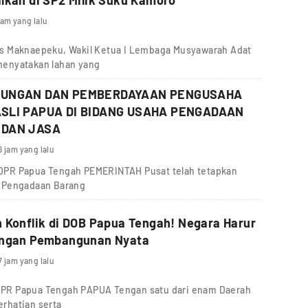
lkan di SP2 Milik Suku Kamoro
jam yang lalu
s Maknaepeku, Wakil Ketua I Lembaga Musyawarah Adat
menyatakan lahan yang
DUNGAN DAN PEMBERDAYAAN PENGUSAHA
SLI PAPUA DI BIDANG USAHA PENGADAAN
 DAN JASA
6 jam yang lalu
IV DPR Papua Tengah PEMERINTAH Pusat telah tetapkan
g Pengadaan Barang
 Konflik di DOB Papua Tengah! Negara Harur
Hadir dengan Pembangunan Nyata
7 jam yang lalu
V DPR Papua Tengah PAPUA Tengan satu dari enam Daerah
rhatian serta