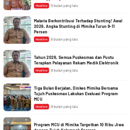
5 bulan yang lalu
Headline
Malaria Berkontribusi Terhadap Stunting! Awal
2026, Angka Stunting di Mimika Turun 9-11
Persen
6 bulan yang lalu
Headline
Tahun 2026, Semua Puskesmas dan Pustu
Terapkan Pelayanan Rekam Medik Elektronik
8 bulan yang lalu
Headline
Tiga Bulan Berjalan, Dinkes Mimika Bersama
Tujuh Puskesmas Lakukan Evaluasi Program
MCU
9 bulan yang lalu
Headline
Program MCU di Mimika Targetkan 10 Ribu Jiwa