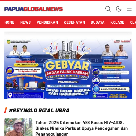
Papuaglobalnews.com
Menulis Fakta dengan Hati Bening
HOME
NEWS
PENDIDIKAN
KESEHATAN
BUDAYA
KOLASE
OL
#REYNOLD RIZAL UBRA
Tahun 2025 Ditemukan 498 Kasus HIV-AIDS,
Dinkes Mimika Perkuat Upaya Pencegahan dan
Penanggulangan