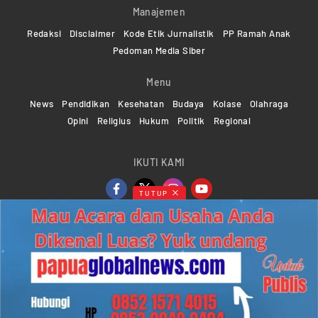
Manajemen
Redaksi
Disclaimer
Kode Etik Jurnalistik
PP Ramah Anak
Pedoman Media Siber
Menu
News
Pendidikan
Kesehatan
Budaya
Kolase
Olahraga
Opini
Religius
Hukum
Politik
Regional
IKUTI KAMI
TUTUP
Copyright ©2024-2026 Papuaglobalnews.com | All rights
reserved
Web Developer Powered by
KMGNetwork