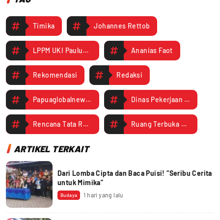
Timika
Johannes Rettob
LPPM UKI Paulus Makassar
Ananias Faot
Rekomendasi
Redaksi
Papuaglobalnews.com
Dinas Pekerjaan Umum dan Penataan Ruang Mimika
Rencana Tata Ruang Wilayah
Ruang Terbuka Hijau
ARTIKEL TERKAIT
Dari Lomba Cipta dan Baca Puisi! “Seribu Cerita
untuk Mimika”
1 hari yang lalu
Budaya