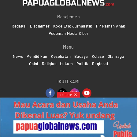
Manajemen
Redaksi
Disclaimer
Kode Etik Jurnalistik
PP Ramah Anak
Pedoman Media Siber
Menu
News
Pendidikan
Kesehatan
Budaya
Kolase
Olahraga
Opini
Religius
Hukum
Politik
Regional
IKUTI KAMI
TUTUP
Copyright ©2024-2026 Papuaglobalnews.com | All rights
reserved
Web Developer Powered by
KMGNetwork