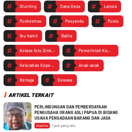
Stunting
Dana Desa
Lansia
Puskesmas
Posyandu
Pustu
Ibu hamil
Balita
Kolase foto Dinkes Rapat Pokjanal 2025
Pemerintah Kampung
Kelurahan Koperapoka
Anak-anak
Remaja
Dewasa
ARTIKEL TERKAIT
PERLINDUNGAN DAN PEMBERDAYAAN
PENGUSAHA ORANG ASLI PAPUA DI BIDANG
USAHA PENGADAAN BARANG DAN JASA
1 jam yang lalu
Headline