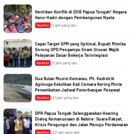
Hentikan Konflik di DOB Papua Tengah! Negara
Harur Hadir dengan Pembangunan Nyata
1 jam yang lalu
Headline
Capai Target SPM yang Optimal, Bupati Mimika
Dorong OPD Pengampu Enam Urusan Wajib
Pelayanan Dasar Bekerja Terintegrasi
2 jam yang lalu
Headline
Dua Bulan Musim Kemarau, Plt. Kadistrik
Agimuga Keluhkan Kali Cemara Kering Minta
Penambahan Jadwal Penerbangan Pesawat
21 jam yang lalu
Headline
DPR Papua Tengah Selenggarakan Hearing
Dialog Kemanusiaan di Nabire: Suara Rakyat,
Krisis Pengungsi dan Jalan Menuju Perdamaian
22 jam yang lalu
Headline