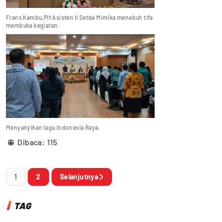
Frans Kambu,Plt Asisten II Setda Mimika menabuh tifa
membuka kegiatan.
Menyanyikan lagu Indonesia Raya.
Dibaca:
115
1
2
Selanjutnya
TAG