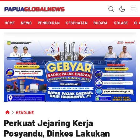
HOME
NEWS
PENDIDIKAN
KESEHATAN
BUDAYA
KOLASE
OL
HEADLINE
Perkuat Jejaring Kerja
Posyandu, Dinkes Lakukan