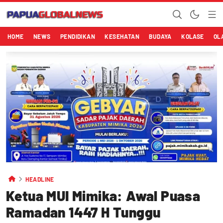
HOME
NEWS
PENDIDIKAN
KESEHATAN
BUDAYA
KOLASE
OL
HEADLINE
Ketua MUI Mimika: Awal Puasa
Ramadan 1447 H Tunggu