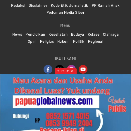
Redaksi
Disclaimer
Kode Etik Jurnalistik
PP Ramah Anak
Pedoman Media Siber
Menu
News
Pendidikan
Kesehatan
Budaya
Kolase
Olahraga
Opini
Religius
Hukum
Politik
Regional
IKUTI KAMI
TUTUP
Copyright ©2024-2026 Papuaglobalnews.com | All rights
reserved
Web Developer Powered by
KMGNetwork