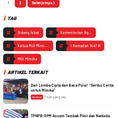
1
2
Selanjutnya
TAG
Sidang Isbat
Kementerian Agama RI
Ketua MUI Mimika: Awal Puasa Ramadan 1447 H Tunggu Keputusan Sidang Isbat Pemerintah Pusat
1 Ramadan 1447 H
MUI Mimika
ARTIKEL TERKAIT
Dari Lomba Cipta dan Baca Puisi! “Seribu Cerita
untuk Mimika”
1 hari yang lalu
Budaya
TPNPB-OPM Ancam Tembak Pilot dan Narkoda