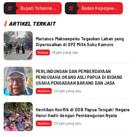
Bupati Yohannes Rettob
Badan Kepegawaian Nasional
ARTIKEL TERKAIT
Marianus Maknaepeku Tegaskan Lahan yang
Dipersoalkan di SP2 Milik Suku Kamoro
16 jam yang lalu
Budaya
PERLINDUNGAN DAN PEMBERDAYAAN
PENGUSAHA ORANG ASLI PAPUA DI BIDANG
USAHA PENGADAAN BARANG DAN JASA
20 jam yang lalu
Headline
Hentikan Konflik di DOB Papua Tengah! Negara
Harur Hadir dengan Pembangunan Nyata
20 jam yang lalu
Headline