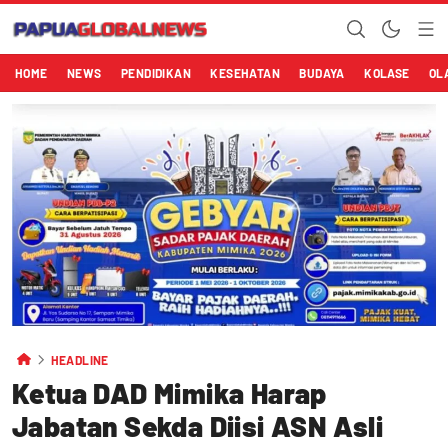
HOME
NEWS
PENDIDIKAN
KESEHATAN
BUDAYA
KOLASE
OL
HEADLINE
Ketua DAD Mimika Harap
Jabatan Sekda Diisi ASN Asli