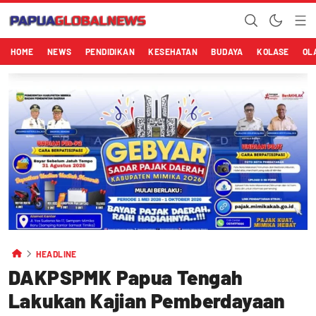
HOME
NEWS
PENDIDIKAN
KESEHATAN
BUDAYA
KOLASE
OL
HEADLINE
DAKPSPMK Papua Tengah
Lakukan Kajian Pemberdayaan