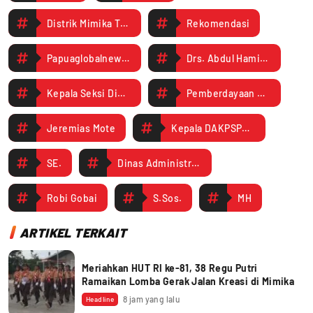
Distrik Mimika Timur
Rekomendasi
Papuaglobalnews.com
Drs. Abdul Hamid MM
Kepala Seksi Dinas Administrasi Kependudukan dan Pencatatan Sipil
Pemberdayaan Masyarakat dan Kampung
Jeremias Mote
Kepala DAKPSPMK Albertus Iyai
SE.
Dinas Administrasi Kependudukan dan Pencatatan Sipil
Robi Gobai
S.Sos.
MH
ARTIKEL TERKAIT
Meriahkan HUT RI ke-81, 38 Regu Putri
Ramaikan Lomba Gerak Jalan Kreasi di Mimika
8 jam yang lalu
Headline