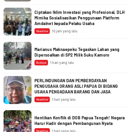
Ciptakan Iklim Investasi yang Profesional, DLH
Mimika Sosialisasikan Penggunaan Platform
Amdalnet kepada Pelaku Usaha
10 jam yang lalu
Headline
Marianus Maknaepeku Tegaskan Lahan yang
Dipersoalkan di SP2 Milik Suku Kamoro
1 hari yang lalu
Budaya
PERLINDUNGAN DAN PEMBERDAYAAN
PENGUSAHA ORANG ASLI PAPUA DI BIDANG
USAHA PENGADAAN BARANG DAN JASA
1 hari yang lalu
Headline
Hentikan Konflik di DOB Papua Tengah! Negara
Harur Hadir dengan Pembangunan Nyata
1 hari yang lalu
Headline