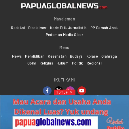
Manajemen
Redaksi
Disclaimer
Kode Etik Jurnalistik
PP Ramah Anak
Pedoman Media Siber
Menu
News
Pendidikan
Kesehatan
Budaya
Kolase
Olahraga
Opini
Religius
Hukum
Politik
Regional
IKUTI KAMI
TUTUP
Copyright ©2024-2026 Papuaglobalnews.com | All rights
reserved