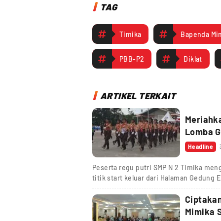
TAG
Timika
Bapenda Mi
PBB-P2
Diklat
ARTIKEL TERKAIT
Meriahka
Lomba Ge
Headline
Peserta regu putri SMP N 2 Timika me
titik start keluar dari Halaman Gedun
Ciptakan
Mimika S