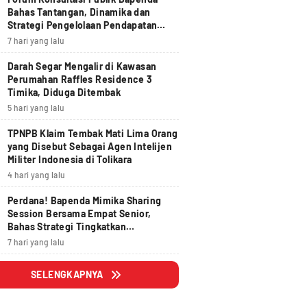
Bahas Tantangan, Dinamika dan
Strategi Pengelolaan Pendapatan
Daerah yang Akuntabel, Pruden dan
7 hari yang lalu
Berdampak
Darah Segar Mengalir di Kawasan
Perumahan Raffles Residence 3
Timika, Diduga Ditembak
5 hari yang lalu
TPNPB Klaim Tembak Mati Lima Orang
yang Disebut Sebagai Agen Intelijen
Militer Indonesia di Tolikara
4 hari yang lalu
Perdana! Bapenda Mimika Sharing
Session Bersama Empat Senior,
Bahas Strategi Tingkatkan
Pendapatan Daerah
7 hari yang lalu
SELENGKAPNYA