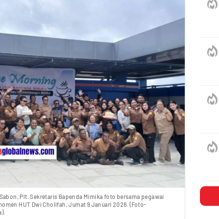
 Sabon, Plt. Sekretaris Bapenda Mimika foto bersama pegawai
momen HUT Dwi Cholifah, Jumat 9 Januari 2026. (Foto-
).