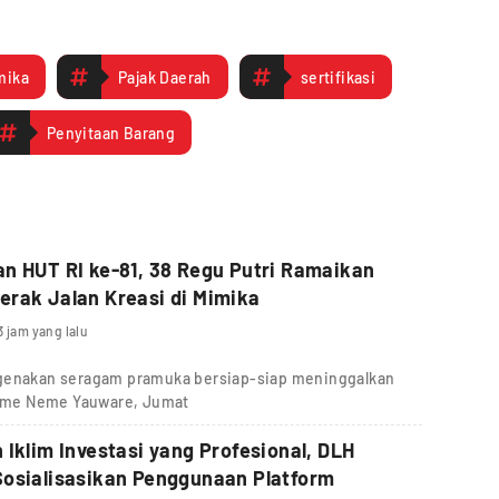
mika
Pajak Daerah
sertifikasi
Penyitaan Barang
n HUT RI ke-81, 38 Regu Putri Ramaikan
rak Jalan Kreasi di Mimika
3 jam yang lalu
ngenakan seragam pramuka bersiap-siap meninggalkan
g Eme Neme Yauware, Jumat
 Iklim Investasi yang Profesional, DLH
osialisasikan Penggunaan Platform