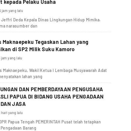
t kepada Pelaku Usaha
5 jam yang lalu
, Jeffri Deda Kepala Dinas Lingkungan Hidup Mimika.
sama narasumber dan
s Maknaepeku Tegaskan Lahan yang
lkan di SP2 Milik Suku Kamoro
 jam yang lalu
s Maknaepeku, Wakil Ketua I Lembaga Musyawarah Adat
menyatakan lahan yang
DUNGAN DAN PEMBERDAYAAN PENGUSAHA
SLI PAPUA DI BIDANG USAHA PENGADAAN
 DAN JASA
1 hari yang lalu
IV DPR Papua Tengah PEMERINTAH Pusat telah tetapkan
g Pengadaan Barang