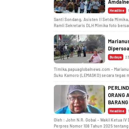
Amdalne
Headline
Santi Sondang, Asisten II Setda Mimika
Ramli Sekretaris DLH Mimika foto ber
Marianu
Dipersoa
Budaya
23
Timika,papuaglobalnews.com – Marianu
Suku Kamoro (LEMASKO) secara tegas 
PERLIN
ORANG A
BARANG
Headline
Oleh : John N.R. Gobai – Wakil Ketua 
Perpres Nomor 108 Tahun 2025 tentan