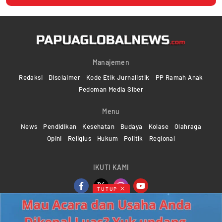
Manajemen
Redaksi
Disclaimer
Kode Etik Jurnalistik
PP Ramah Anak
Pedoman Media Siber
Menu
News
Pendidikan
Kesehatan
Budaya
Kolase
Olahraga
Opini
Religius
Hukum
Politik
Regional
IKUTI KAMI
TUTUP
Copyright ©2024-2026 Papuaglobalnews.com | All rights
reserved