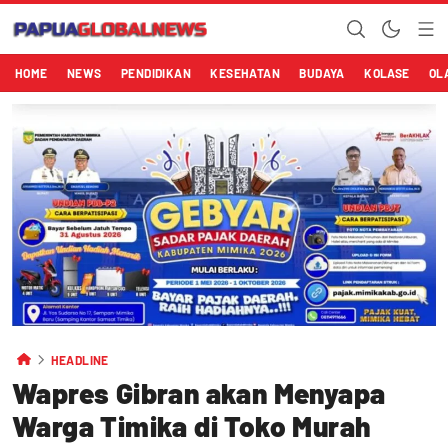
HOME
NEWS
PENDIDIKAN
KESEHATAN
BUDAYA
KOLASE
OL
HEADLINE
Wapres Gibran akan Menyapa
Warga Timika di Toko Murah