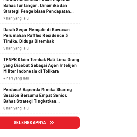
Bahas Tantangan, Dinamika dan
Strategi Pengelolaan Pendapatan
Daerah yang Akuntabel, Pruden dan
7 hari yang lalu
Berdampak
Darah Segar Mengalir di Kawasan
Perumahan Raffles Residence 3
Timika, Diduga Ditembak
5 hari yang lalu
TPNPB Klaim Tembak Mati Lima Orang
yang Disebut Sebagai Agen Intelijen
Militer Indonesia di Tolikara
4 hari yang lalu
Perdana! Bapenda Mimika Sharing
Session Bersama Empat Senior,
Bahas Strategi Tingkatkan
Pendapatan Daerah
6 hari yang lalu
SELENGKAPNYA