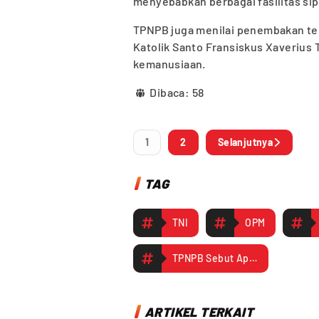
menyebabkan berbagai fasilitas sipil
TPNPB juga menilai penembakan t
Katolik Santo Fransiskus Xaverius 
kemanusiaan.
Dibaca:
58
1
2
Selanjutnya
TAG
TNI
OPM
TPNPB Sebut Aparat Militer Indonesia Tembak Dua Remaja Saat Bekerja Bangun Gereja Katolik Santo Fransiskus Xaverius Titigi
ARTIKEL TERKAIT