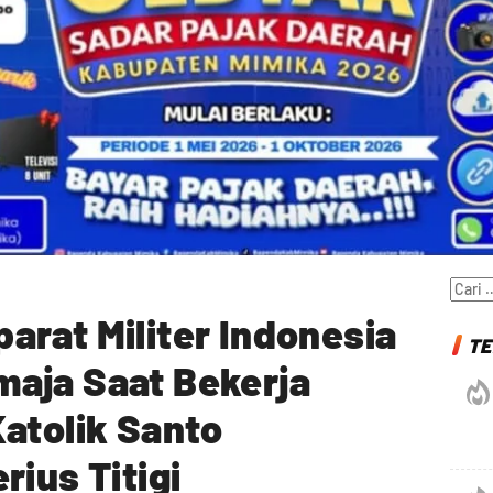
Cari
untuk
rat Militer Indonesia
TE
aja Saat Bekerja
atolik Santo
rius Titigi