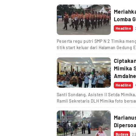
Meriahka
Lomba Ge
Headline
Peserta regu putri SMP N 2 Timika me
titik start keluar dari Halaman Gedun
Ciptakan
Mimika S
Amdalne
Headline
Santi Sondang, Asisten II Setda Mimika
Ramli Sekretaris DLH Mimika foto ber
Marianu
Dipersoa
Budaya
22