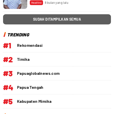
8 bulan yang lalu
Headline
SUDAH DITAMPILKAN SEMUA
TRENDING
#1
Rekomendasi
#2
Timika
#3
Papuaglobalnews.com
#4
Papua Tengah
#5
Kabupaten Mimika