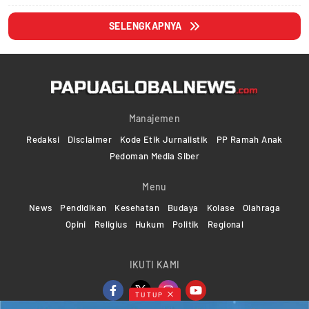
SELENGKAPNYA
Manajemen
Redaksi
Disclaimer
Kode Etik Jurnalistik
PP Ramah Anak
Pedoman Media Siber
Menu
News
Pendidikan
Kesehatan
Budaya
Kolase
Olahraga
Opini
Religius
Hukum
Politik
Regional
IKUTI KAMI
TUTUP