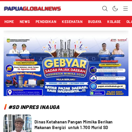
Papuaglobalnews.com
Menulis Fakta dengan Hati Bening
HOME
NEWS
PENDIDIKAN
KESEHATAN
BUDAYA
KOLASE
OL
#SD INPRES INAUGA
Dinas Ketahanan Pangan Mimika Berikan
Makanan Bergizi untuk 1.700 Murid SD