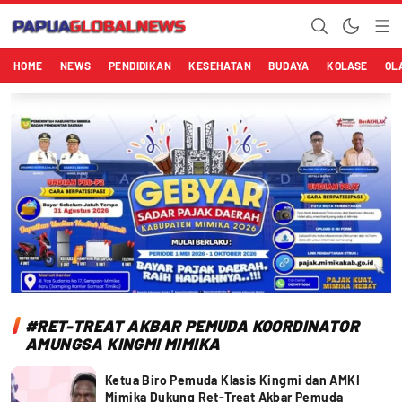
Papuaglobalnews.com
Menulis Fakta dengan Hati Bening
HOME
NEWS
PENDIDIKAN
KESEHATAN
BUDAYA
KOLASE
OL
#RET-TREAT AKBAR PEMUDA KOORDINATOR
AMUNGSA KINGMI MIMIKA
Ketua Biro Pemuda Klasis Kingmi dan AMKI
Mimika Dukung Ret-Treat Akbar Pemuda