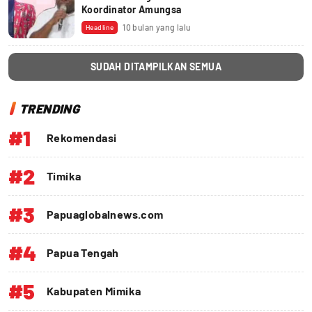
Koordinator Amungsa
10 bulan yang lalu
Headline
SUDAH DITAMPILKAN SEMUA
TRENDING
#1
Rekomendasi
#2
Timika
#3
Papuaglobalnews.com
#4
Papua Tengah
#5
Kabupaten Mimika