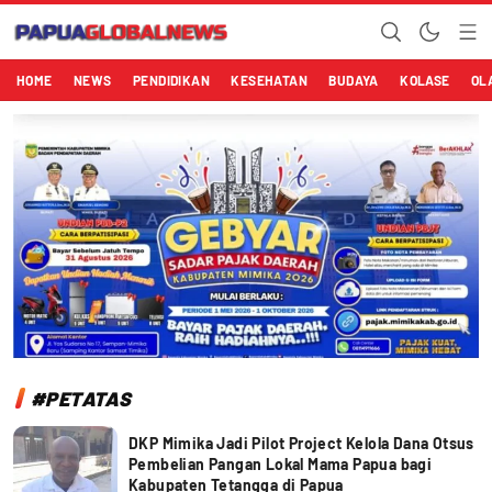
Papuaglobalnews.com
Menulis Fakta dengan Hati Bening
HOME
NEWS
PENDIDIKAN
KESEHATAN
BUDAYA
KOLASE
OL
#PETATAS
DKP Mimika Jadi Pilot Project Kelola Dana Otsus
Pembelian Pangan Lokal Mama Papua bagi
Kabupaten Tetangga di Papua