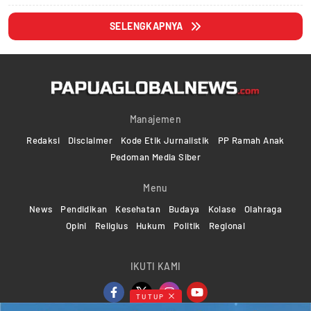
SELENGKAPNYA
Manajemen
Redaksi
Disclaimer
Kode Etik Jurnalistik
PP Ramah Anak
Pedoman Media Siber
Menu
News
Pendidikan
Kesehatan
Budaya
Kolase
Olahraga
Opini
Religius
Hukum
Politik
Regional
IKUTI KAMI
TUTUP