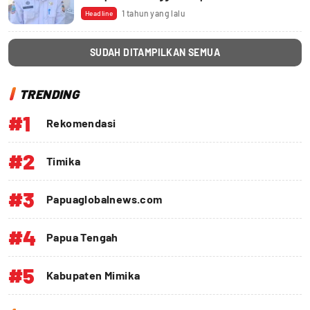
1 tahun yang lalu
Headline
SUDAH DITAMPILKAN SEMUA
TRENDING
#1
Rekomendasi
#2
Timika
#3
Papuaglobalnews.com
#4
Papua Tengah
#5
Kabupaten Mimika