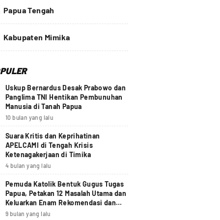
4
Papua Tengah
Kabupaten Mimika
PULER
Uskup Bernardus Desak Prabowo dan
Panglima TNI Hentikan Pembunuhan
Manusia di Tanah Papua
10 bulan yang lalu
Suara Kritis dan Keprihatinan
APELCAMI di Tengah Krisis
Ketenagakerjaan di Timika
4 bulan yang lalu
Pemuda Katolik Bentuk Gugus Tugas
Papua, Petakan 12 Masalah Utama dan
Keluarkan Enam Rekomendasi dan
Seruan Moral Nasional
9 bulan yang lalu