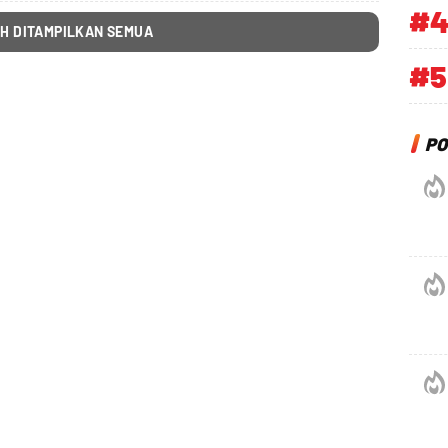
#
H DITAMPILKAN SEMUA
#5
PO