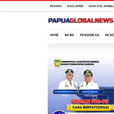
REDAKSI
DISCLAIMER
KODE ETIK JURNAL
Papuaglobalnews.com
Menulis Fakta dengan Hati Bening
HOME
NEWS
PENDIDIKAN
KESE