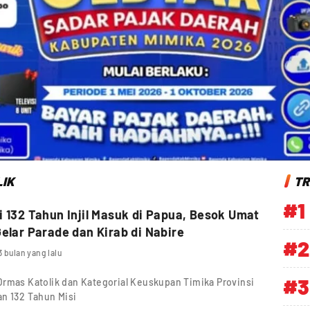
IK
TR
#1
i 132 Tahun Injil Masuk di Papua, Besok Umat
Gelar Parade dan Kirab di Nabire
#2
3 bulan yang lalu
#3
Ormas Katolik dan Kategorial Keuskupan Timika Provinsi
an 132 Tahun Misi