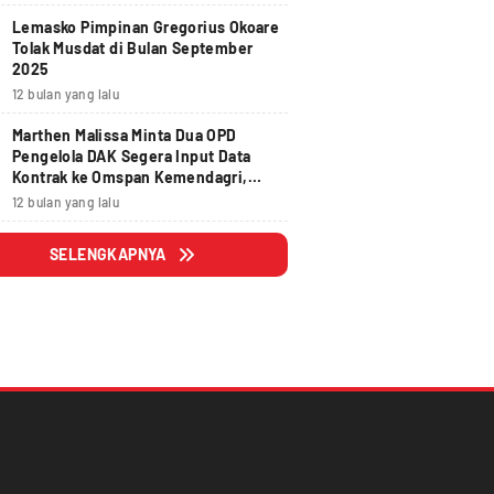
Lemasko Pimpinan Gregorius Okoare
Tolak Musdat di Bulan September
2025
12 bulan yang lalu
Marthen Malissa Minta Dua OPD
Pengelola DAK Segera Input Data
Kontrak ke Omspan Kemendagri,
Lewat Tanggal 29 Agustus 2025
12 bulan yang lalu
Hangus
SELENGKAPNYA