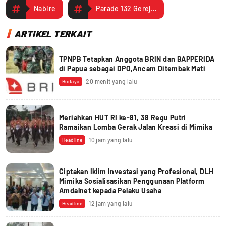
Nabire
Parade 132 Gereja Katolik
ARTIKEL TERKAIT
TPNPB Tetapkan Anggota BRIN dan BAPPERIDA
di Papua sebagai DPO,Ancam Ditembak Mati
20 menit yang lalu
Budaya
Meriahkan HUT RI ke-81, 38 Regu Putri
Ramaikan Lomba Gerak Jalan Kreasi di Mimika
10 jam yang lalu
Headline
Ciptakan Iklim Investasi yang Profesional, DLH
Mimika Sosialisasikan Penggunaan Platform
Amdalnet kepada Pelaku Usaha
12 jam yang lalu
Headline