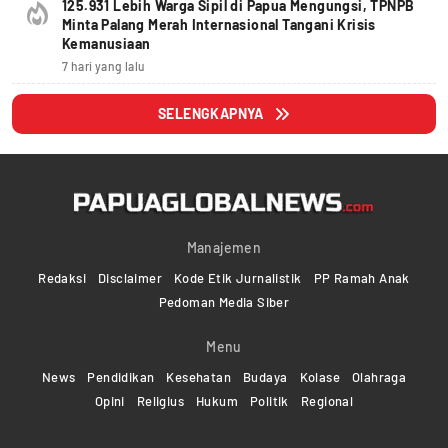
125.931 Lebih Warga Sipil di Papua Mengungsi, TPNPB
Minta Palang Merah Internasional Tangani Krisis
Kemanusiaan
7 hari yang lalu
SELENGKAPNYA
Manajemen
Redaksi
Disclaimer
Kode Etik Jurnalistik
PP Ramah Anak
Pedoman Media Siber
Menu
News
Pendidikan
Kesehatan
Budaya
Kolase
Olahraga
Opini
Religius
Hukum
Politik
Regional