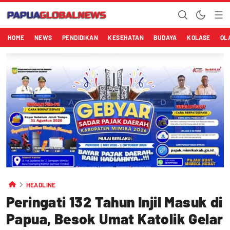
HOME
NEWS
PENDIDIKAN
KESEHATAN
BUDAYA
KOLASE
OL
HEADLINE
Peringati 132 Tahun Injil Masuk di
Papua, Besok Umat Katolik Gelar