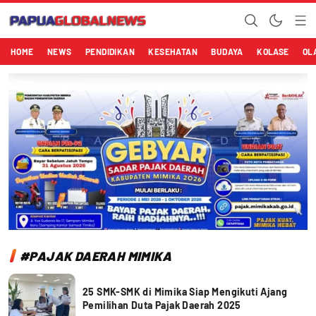
Papuaglobalnews.com
Menulis Fakta dengan Hati Bening
HOME
NEWS
PENDIDIKAN
KESEHATAN
BUDAYA
KOLASE
OL
#PAJAK DAERAH MIMIKA
25 SMK-SMK di Mimika Siap Mengikuti Ajang
Pemilihan Duta Pajak Daerah 2025