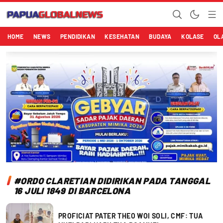
Papuaglobalnews.com
Menulis Fakta dengan Hati Bening
HOME
NEWS
PENDIDIKAN
KESEHATAN
BUDAYA
KOLASE
OL
#ORDO CLARETIAN DIDIRIKAN PADA TANGGAL
16 JULI 1849 DI BARCELONA
PROFICIAT PATER THEO WOI SOLI, CMF: TUA