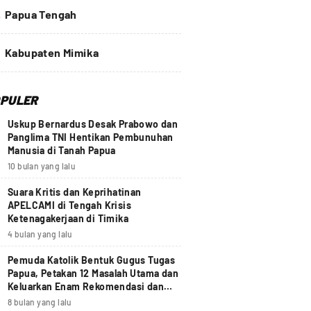
4
Papua Tengah
Kabupaten Mimika
PULER
Uskup Bernardus Desak Prabowo dan
Panglima TNI Hentikan Pembunuhan
Manusia di Tanah Papua
10 bulan yang lalu
Suara Kritis dan Keprihatinan
APELCAMI di Tengah Krisis
Ketenagakerjaan di Timika
4 bulan yang lalu
Pemuda Katolik Bentuk Gugus Tugas
Papua, Petakan 12 Masalah Utama dan
Keluarkan Enam Rekomendasi dan
Seruan Moral Nasional
8 bulan yang lalu