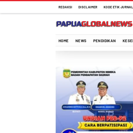
REDAKSI
DISCLAIMER
KODE ETIK JURNAL
Papuaglobalnews.com
Menulis Fakta dengan Hati Bening
HOME
NEWS
PENDIDIKAN
KESE