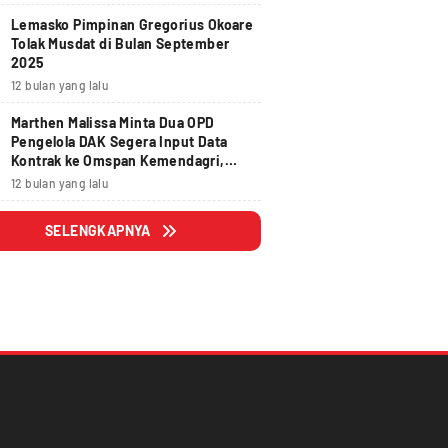
Lemasko Pimpinan Gregorius Okoare
Tolak Musdat di Bulan September
2025
12 bulan yang lalu
Marthen Malissa Minta Dua OPD
Pengelola DAK Segera Input Data
Kontrak ke Omspan Kemendagri,
Lewat Tanggal 29 Agustus 2025
12 bulan yang lalu
Hangus
SELENGKAPNYA