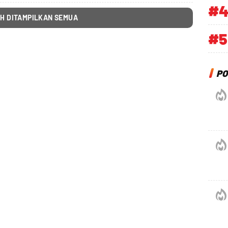
#
H DITAMPILKAN SEMUA
#5
PO