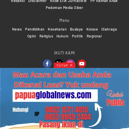
Redaksi
Disclaimer
Kode Etik Jurnalistik
PP Ramah Anak
Pedoman Media Siber
Menu
News
Pendidikan
Kesehatan
Budaya
Kolase
Olahraga
Opini
Religius
Hukum
Politik
Regional
IKUTI KAMI
TUTUP
Copyright ©2024-2026 Papuaglobalnews.com | All rights
reserved
Web Developer Powered by
KMGNetwork