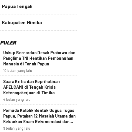
4
Papua Tengah
Kabupaten Mimika
PULER
Uskup Bernardus Desak Prabowo dan
Panglima TNI Hentikan Pembunuhan
Manusia di Tanah Papua
10 bulan yang lalu
Suara Kritis dan Keprihatinan
APELCAMI di Tengah Krisis
Ketenagakerjaan di Timika
4 bulan yang lalu
Pemuda Katolik Bentuk Gugus Tugas
Papua, Petakan 12 Masalah Utama dan
Keluarkan Enam Rekomendasi dan
Seruan Moral Nasional
9 bulan yang lalu