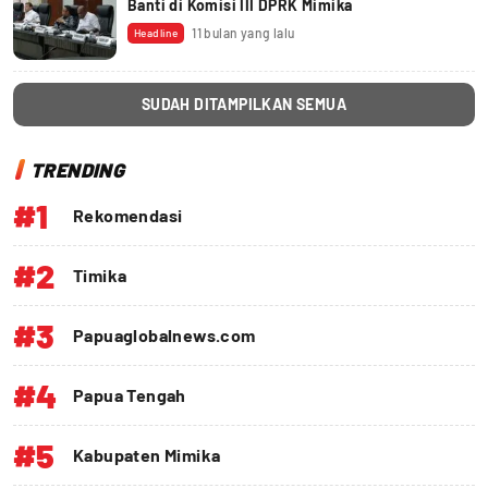
Banti di Komisi III DPRK Mimika
11 bulan yang lalu
Headline
SUDAH DITAMPILKAN SEMUA
TRENDING
#1
Rekomendasi
#2
Timika
#3
Papuaglobalnews.com
#4
Papua Tengah
#5
Kabupaten Mimika