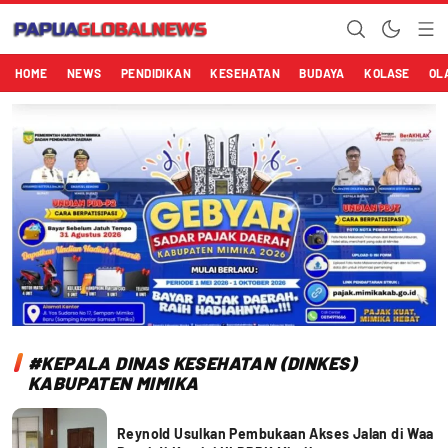
Papuaglobalnews.com
Menulis Fakta dengan Hati Bening
HOME
NEWS
PENDIDIKAN
KESEHATAN
BUDAYA
KOLASE
OL
#KEPALA DINAS KESEHATAN (DINKES)
KABUPATEN MIMIKA
Reynold Usulkan Pembukaan Akses Jalan di Waa