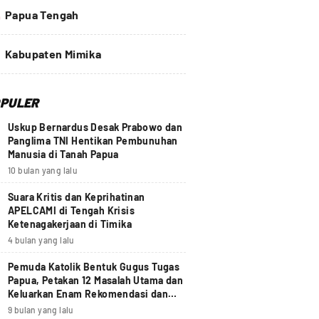
4
Papua Tengah
Kabupaten Mimika
PULER
Uskup Bernardus Desak Prabowo dan
Panglima TNI Hentikan Pembunuhan
Manusia di Tanah Papua
10 bulan yang lalu
Suara Kritis dan Keprihatinan
APELCAMI di Tengah Krisis
Ketenagakerjaan di Timika
4 bulan yang lalu
Pemuda Katolik Bentuk Gugus Tugas
Papua, Petakan 12 Masalah Utama dan
Keluarkan Enam Rekomendasi dan
Seruan Moral Nasional
9 bulan yang lalu