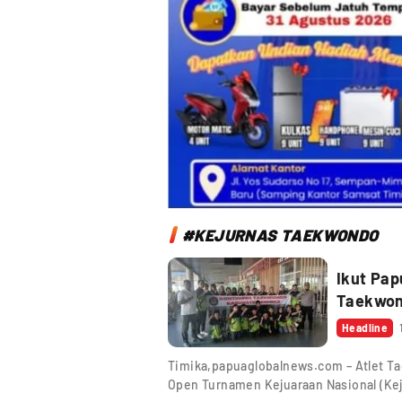
#KEJURNAS TAEKWONDO
Ikut Pap
Taekwon
Headline
Timika,papuaglobalnews.com – Atlet T
Open Turnamen Kejuaraan Nasional (Ke