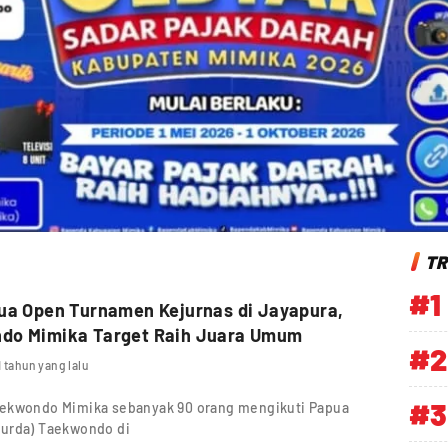
TR
#1
ua Open Turnamen Kejurnas di Jayapura,
do Mimika Target Raih Juara Umum
#2
1 tahun yang lalu
#3
aekwondo Mimika sebanyak 90 orang mengikuti Papua
jurda) Taekwondo di