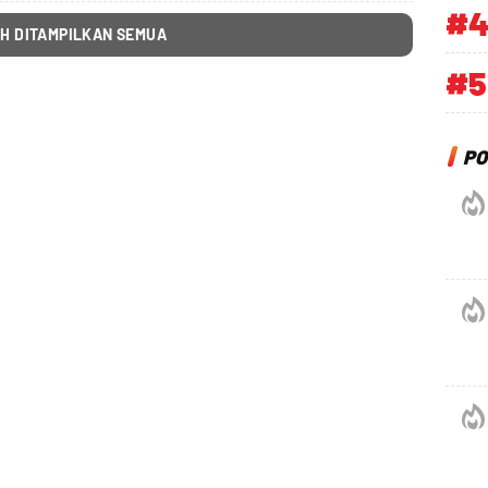
#
H DITAMPILKAN SEMUA
#5
PO