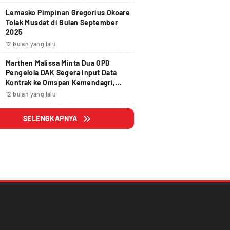
Lemasko Pimpinan Gregorius Okoare
Tolak Musdat di Bulan September
2025
12 bulan yang lalu
Marthen Malissa Minta Dua OPD
Pengelola DAK Segera Input Data
Kontrak ke Omspan Kemendagri,
Lewat Tanggal 29 Agustus 2025
12 bulan yang lalu
Hangus
SELENGKAPNYA