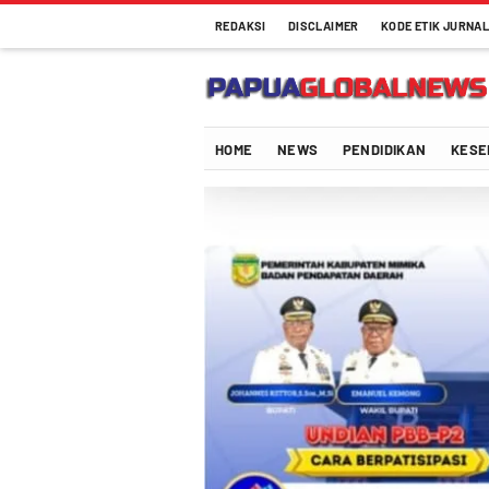
REDAKSI
DISCLAIMER
KODE ETIK JURNAL
Papuaglobalnews.com
Menulis Fakta dengan Hati Bening
HOME
NEWS
PENDIDIKAN
KESE