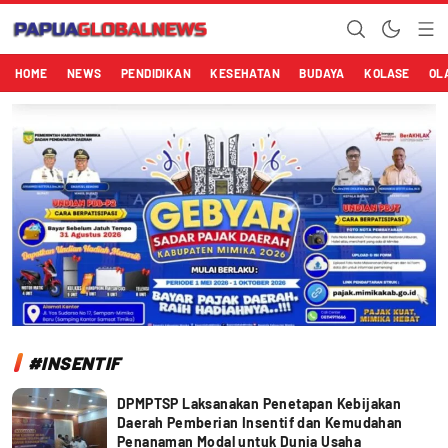
Papuaglobalnews.com
Menulis Fakta dengan Hati Bening
HOME
NEWS
PENDIDIKAN
KESEHATAN
BUDAYA
KOLASE
OL
#INSENTIF
DPMPTSP Laksanakan Penetapan Kebijakan
Daerah Pemberian Insentif dan Kemudahan
Penanaman Modal untuk Dunia Usaha