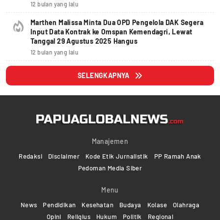
12 bulan yang lalu
Marthen Malissa Minta Dua OPD Pengelola DAK Segera
Input Data Kontrak ke Omspan Kemendagri, Lewat
Tanggal 29 Agustus 2025 Hangus
12 bulan yang lalu
SELENGKAPNYA
Manajemen
Redaksi
Disclaimer
Kode Etik Jurnalistik
PP Ramah Anak
Pedoman Media Siber
Menu
News
Pendidikan
Kesehatan
Budaya
Kolase
Olahraga
Opini
Religius
Hukum
Politik
Regional