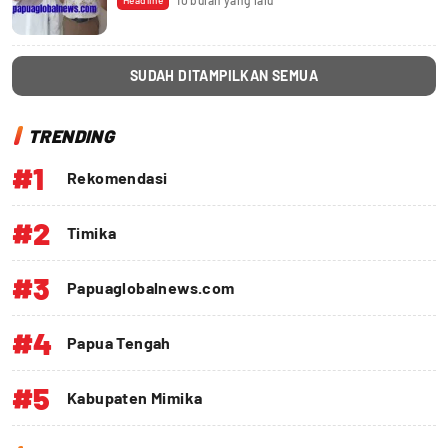
10 bulan yang lalu
Headline
SUDAH DITAMPILKAN SEMUA
TRENDING
#1
Rekomendasi
#2
Timika
#3
Papuaglobalnews.com
#4
Papua Tengah
#5
Kabupaten Mimika