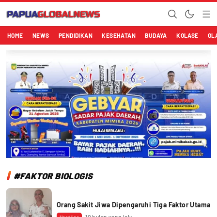
Papuaglobalnews.com
Menulis Fakta dengan Hati Bening
HOME
NEWS
PENDIDIKAN
KESEHATAN
BUDAYA
KOLASE
OL
#FAKTOR BIOLOGIS
Orang Sakit Jiwa Dipengaruhi Tiga Faktor Utama