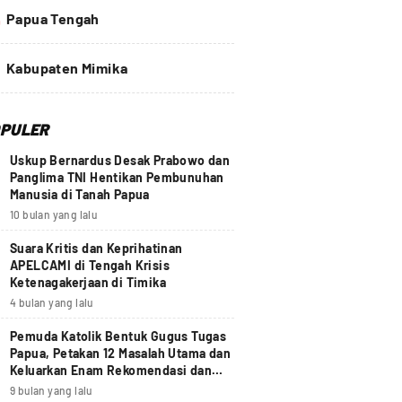
4
Papua Tengah
Kabupaten Mimika
PULER
Uskup Bernardus Desak Prabowo dan
Panglima TNI Hentikan Pembunuhan
Manusia di Tanah Papua
10 bulan yang lalu
Suara Kritis dan Keprihatinan
APELCAMI di Tengah Krisis
Ketenagakerjaan di Timika
4 bulan yang lalu
Pemuda Katolik Bentuk Gugus Tugas
Papua, Petakan 12 Masalah Utama dan
Keluarkan Enam Rekomendasi dan
Seruan Moral Nasional
9 bulan yang lalu