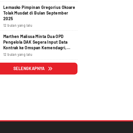
Lemasko Pimpinan Gregorius Okoare
Tolak Musdat di Bulan September
2025
12 bulan yang lalu
Marthen Malissa Minta Dua OPD
Pengelola DAK Segera Input Data
Kontrak ke Omspan Kemendagri,
Lewat Tanggal 29 Agustus 2025
12 bulan yang lalu
Hangus
SELENGKAPNYA