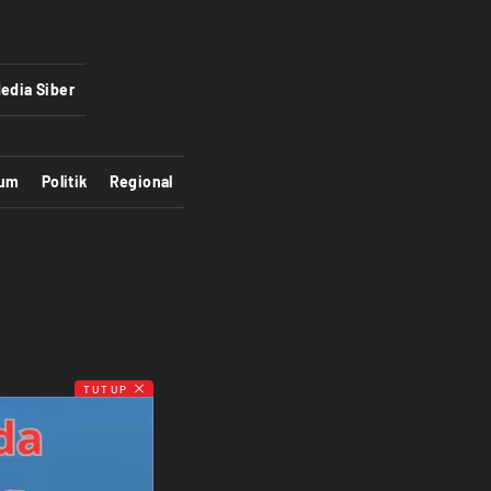
edia Siber
um
Politik
Regional
TUTUP