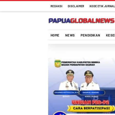
REDAKSI
DISCLAIMER
KODE ETIK JURNAL
Papuaglobalnews.com
Menulis Fakta dengan Hati Bening
HOME
NEWS
PENDIDIKAN
KESE