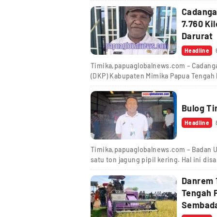
Cadanga
7.760 Ki
Darurat
Headline
Timika,papuaglobalnews.com – Cadanga
(DKP) Kabupaten Mimika Papua Tengah 
Bulog Ti
Headline
Timika,papuaglobalnews.com – Badan Ur
satu ton jagung pipil kering. Hal ini di
Danrem 
Tengah 
Sembad