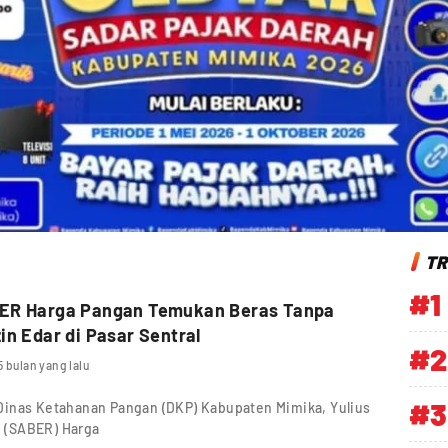
TR
#1
ER Harga Pangan Temukan Beras Tanpa
in Edar di Pasar Sentral
#2
5 bulan yang lalu
#3
Dinas Ketahanan Pangan (DKP) Kabupaten Mimika, Yulius
 (SABER) Harga