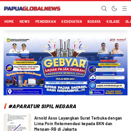
Papuaglobalnews.com
Menulis Fakta dengan Hati Bening
HOME
NEWS
PENDIDIKAN
KESEHATAN
BUDAYA
KOLASE
OL
#APARATUR SIPIL NEGARA
Arnold Asso Layangkan Surat Terbuka dengan
Lima Poin Rekomendasi kepada BKN dan
Menpan-RB di Jakarta