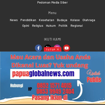
Pedoman Media Siber
Menu
News
Pendidikan
Kesehatan
Budaya
Kolase
Olahraga
Opini
Religius
Hukum
Politik
Regional
IKUTI KAMI
TUTUP
Copyright ©2024-2026 Papuaglobalnews.com | All rights
reserved
Web Developer Powered by
KMGNetwork