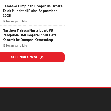
Lemasko Pimpinan Gregorius Okoare
Tolak Musdat di Bulan September
2025
12 bulan yang lalu
Marthen Malissa Minta Dua OPD
Pengelola DAK Segera Input Data
Kontrak ke Omspan Kemendagri,
Lewat Tanggal 29 Agustus 2025
12 bulan yang lalu
Hangus
SELENGKAPNYA