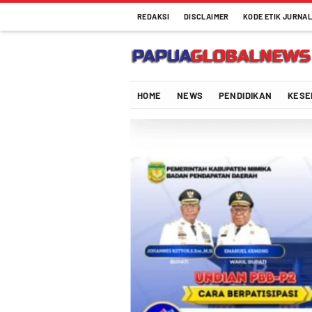
REDAKSI
DISCLAIMER
KODE ETIK JURNAL
Papuaglobalnews.com
Menulis Fakta dengan Hati Bening
HOME
NEWS
PENDIDIKAN
KESE