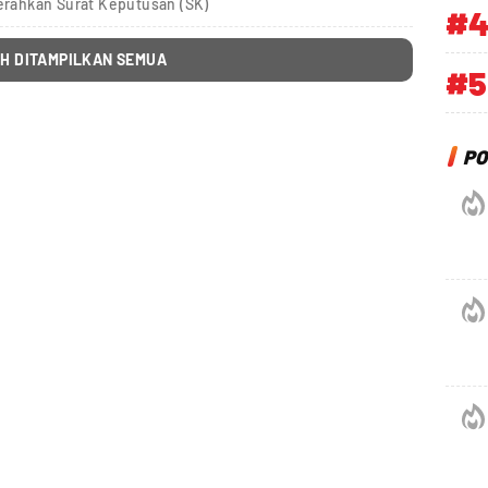
rahkan Surat Keputusan (SK)
#
H DITAMPILKAN SEMUA
#5
PO