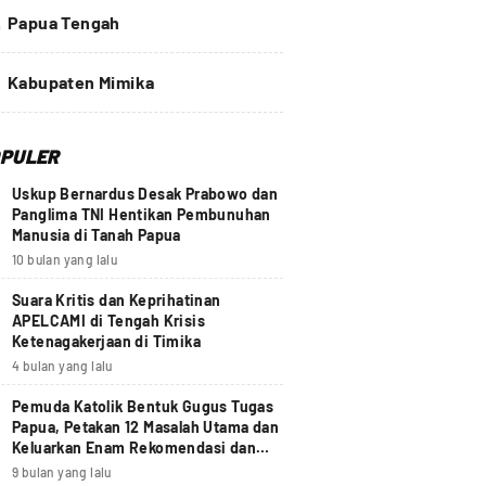
4
Papua Tengah
Kabupaten Mimika
PULER
Uskup Bernardus Desak Prabowo dan
Panglima TNI Hentikan Pembunuhan
Manusia di Tanah Papua
10 bulan yang lalu
Suara Kritis dan Keprihatinan
APELCAMI di Tengah Krisis
Ketenagakerjaan di Timika
4 bulan yang lalu
Pemuda Katolik Bentuk Gugus Tugas
Papua, Petakan 12 Masalah Utama dan
Keluarkan Enam Rekomendasi dan
Seruan Moral Nasional
9 bulan yang lalu