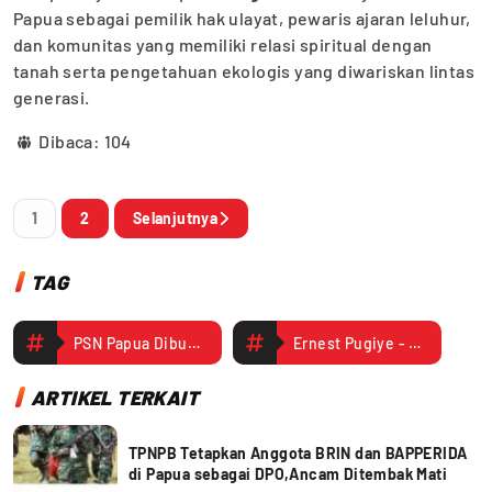
Papua sebagai pemilik hak ulayat, pewaris ajaran leluhur,
dan komunitas yang memiliki relasi spiritual dengan
tanah serta pengetahuan ekologis yang diwariskan lintas
generasi.
Dibaca:
104
1
2
Selanjutnya
TAG
PSN Papua Dibutuhkan Dialog Segitiga
Ernest Pugiye - Penulis adalah Guru pada SMAN 1 Dogiyai
ARTIKEL TERKAIT
TPNPB Tetapkan Anggota BRIN dan BAPPERIDA
di Papua sebagai DPO,Ancam Ditembak Mati