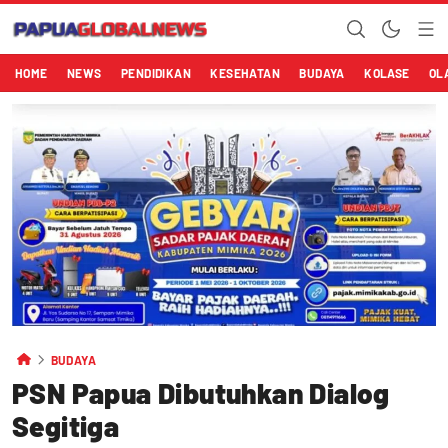
HOME
NEWS
PENDIDIKAN
KESEHATAN
BUDAYA
KOLASE
OL
BUDAYA
PSN Papua Dibutuhkan Dialog
Segitiga