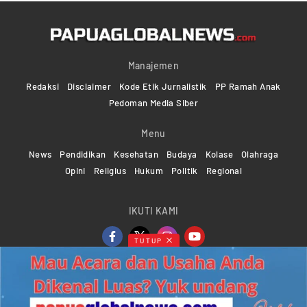
Manajemen
Redaksi
Disclaimer
Kode Etik Jurnalistik
PP Ramah Anak
Pedoman Media Siber
Menu
News
Pendidikan
Kesehatan
Budaya
Kolase
Olahraga
Opini
Religius
Hukum
Politik
Regional
IKUTI KAMI
TUTUP
Copyright ©2024-2026 Papuaglobalnews.com | All rights
reserved