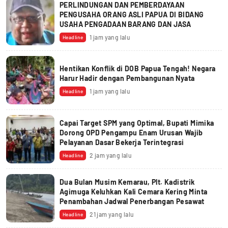
PERLINDUNGAN DAN PEMBERDAYAAN
PENGUSAHA ORANG ASLI PAPUA DI BIDANG
USAHA PENGADAAN BARANG DAN JASA
1 jam yang lalu
Headline
Hentikan Konflik di DOB Papua Tengah! Negara
Harur Hadir dengan Pembangunan Nyata
1 jam yang lalu
Headline
Capai Target SPM yang Optimal, Bupati Mimika
Dorong OPD Pengampu Enam Urusan Wajib
Pelayanan Dasar Bekerja Terintegrasi
2 jam yang lalu
Headline
Dua Bulan Musim Kemarau, Plt. Kadistrik
Agimuga Keluhkan Kali Cemara Kering Minta
Penambahan Jadwal Penerbangan Pesawat
21 jam yang lalu
Headline