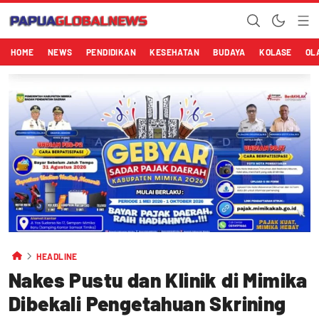
HOME
NEWS
PENDIDIKAN
KESEHATAN
BUDAYA
KOLASE
OL
HEADLINE
Nakes Pustu dan Klinik di Mimika
Dibekali Pengetahuan Skrining