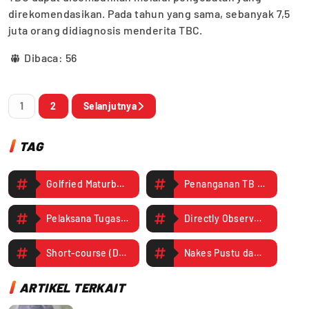
direkomendasikan. Pada tahun yang sama, sebanyak 7,5
juta orang didiagnosis menderita TBC.
Dibaca:
56
1
2
Selanjutnya
TAG
Golfried Maturbongs
Penanganan TB DOTS
Pelaksana Tugas (Plt) Kepala Dinas Kesehatan Kabupaten Mimika
Directly Observed Treatment
Short-course (DOTS)
Nakes Pustu dan Klinik di Mimika Dibekali Pengetahuan Skrining Penanganan TB Dots
ARTIKEL TERKAIT