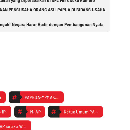
ahan yang Dipersoalkan di SP2 Milik Suku Kamoro
AN PENGUSAHA ORANG ASLI PAPUA DI BIDANG USAHA
Tengah! Negara Harur Hadir dengan Pembangunan Nyata
e
PAPEDA-YPMAK Resmi Terdaftar di Bakesbangpol Mimika
.IP.
M. AP
Ketua Umum PAPAEDA-YPMAK
. M. AP selaku Wakil Ketua