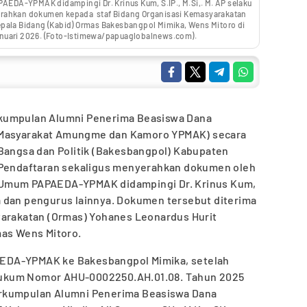
PAEDA-YPMAK didampingi Dr. Krinus Kum, S.IP., M.Si,. M. AP selaku
erahkan dokumen kepada staf Bidang Organisasi Kemasyarakatan
epala Bidang (Kabid) Ormas Bakesbangpol Mimika, Wens Mitoro di
anuari 2026. (Foto-Istimewa/papuaglobalnews.com).
kumpulan Alumni Penerima Beasiswa Dana
Masyarakat Amungme dan Kamoro YPMAK) secara
 Bangsa dan Politik (Bakesbangpol) Kabupaten
. Pendaftaran sekaligus menyerahkan dokumen oleh
tua Umum PAPAEDA-YPMAK didampingi Dr. Krinus Kum,
tua dan pengurus lainnya. Dokumen tersebut diterima
yarakatan (Ormas) Yohanes Leonardus Hurit
mas Wens Mitoro.
EDA-YPMAK ke Bakesbangpol Mimika, setelah
ukum Nomor AHU-0002250.AH.01.08. Tahun 2025
rkumpulan Alumni Penerima Beasiswa Dana