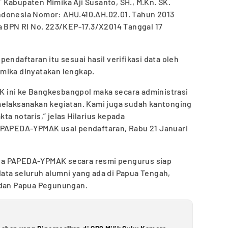
Kabupaten Mimika Aji Susanto, SH., M.Kn. SK.
ndonesia Nomor: AHU.410.AH.02.01. Tahun 2013
a BPN RI No. 223/KEP-17.3/X2014 Tanggal 17
endaftaran itu sesuai hasil verifikasi data oleh
mika dinyatakan lengkap.
 ini ke Bangkesbangpol maka secara administrasi
melaksanakan kegiatan. Kami juga sudah kantonging
a notaris,” jelas Hilarius kepada
 PAPEDA-YPMAK usai pendaftaran, Rabu 21 Januari
ya PAPEDA-YPMAK secara resmi pengurus siap
ata seluruh alumni yang ada di Papua Tengah,
 dan Papua Pegunungan.