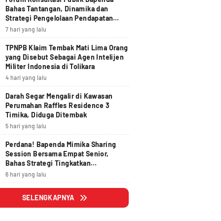
Bahas Tantangan, Dinamika dan
Strategi Pengelolaan Pendapatan
Daerah yang Akuntabel, Pruden dan
7 hari yang lalu
Berdampak
TPNPB Klaim Tembak Mati Lima Orang
yang Disebut Sebagai Agen Intelijen
Militer Indonesia di Tolikara
4 hari yang lalu
Darah Segar Mengalir di Kawasan
Perumahan Raffles Residence 3
Timika, Diduga Ditembak
5 hari yang lalu
Perdana! Bapenda Mimika Sharing
Session Bersama Empat Senior,
Bahas Strategi Tingkatkan
Pendapatan Daerah
6 hari yang lalu
SELENGKAPNYA