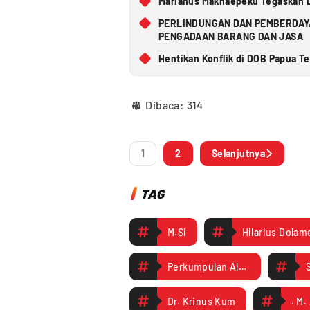
Marianus Maknaepeku Tegaskan L
PERLINDUNGAN DAN PEMBERDAYA
PENGADAAN BARANG DAN JASA
Hentikan Konflik di DOB Papua 
Dibaca:
314
1
2
Selanjutnya
TAG
M.Si
Hilarius Dolam
Perkumpulan Alumni Penerima Beasiswa Dana Kemitraan Yayasan Pemberdayaan Masyarakat Amungme dan Kamoro YPMAK)
S
Dr. Krinus Kum