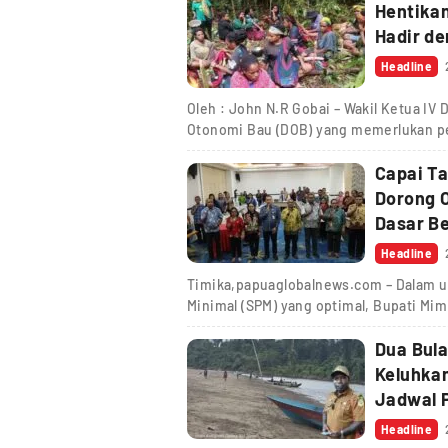
Hentikan
Headline
Oleh : John N.R Gobai – Wakil Ketua I
Otonomi Bau (DOB) yang memerlukan pe
Capai Ta
Dorong 
Dasar Be
Headline
Timika,papuaglobalnews.com – Dalam u
Minimal (SPM) yang optimal, Bupati Mi
Dua Bula
Keluhka
Jadwal 
Headline