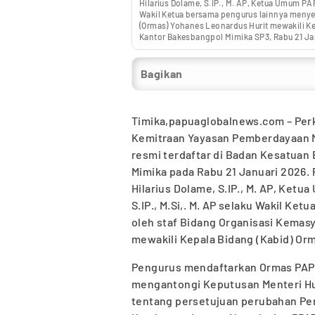
Hilarius Dolame, S.IP., M. AP, Ketua Umum PA
Wakil Ketua bersama pengurus lainnya meny
(Ormas) Yohanes Leonardus Hurit mewakili K
Kantor Bakesbangpol Mimika SP3, Rabu 21 J
Bagikan
Timika,papuaglobalnews.com – Per
Kemitraan Yayasan Pemberdayaan 
resmi terdaftar di Badan Kesatuan
Mimika pada Rabu 21 Januari 2026
Hilarius Dolame, S.IP., M. AP, Ke
S.IP., M.Si,. M. AP selaku Wakil Ke
oleh staf Bidang Organisasi Kemas
mewakili Kepala Bidang (Kabid) Or
Pengurus mendaftarkan Ormas PAP
mengantongi Keputusan Menteri H
tentang persetujuan perubahan Pe