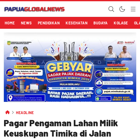
HOME
NEWS
PENDIDIKAN
KESEHATAN
BUDAYA
KOLASE
OL
HEADLINE
Pagar Pengaman Lahan Milik
Keuskupan Timika di Jalan