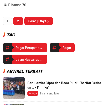
Dibaca:
70
1
2
Selanjutnya
TAG
Pagar Pengaman Lahan Milik Keuskupan Timika di Jalan Hasanuddin Dirusaki Sekelompok Orang Tak Dikenal
Pagar
Jalan Haasanuddin
ARTIKEL TERKAIT
Dari Lomba Cipta dan Baca Puisi! “Seribu Cerita
untuk Mimika”
1 hari yang lalu
Budaya