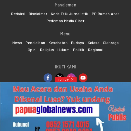
Manajemen
Redaksi
Disclaimer
Kode Etik Jurnalistik
PP Ramah Anak
Pedoman Media Siber
Menu
News
Pendidikan
Kesehatan
Budaya
Kolase
Olahraga
Opini
Religius
Hukum
Politik
Regional
IKUTI KAMI
TUTUP
Copyright ©2024-2026 Papuaglobalnews.com | All rights
reserved
Web Developer Powered by
KMGNetwork