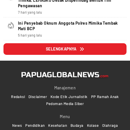
Timika, LEMASKO Desak Disperindag Bentuk Tim
Pengawasan
7 hari yang lalu
Ini Penyebab Oknum Anggota Polres Mimika Tembak
Mati BCP
5 hari yang lalu
SELENGKAPNYA
Manajemen
Redaksi
Disclaimer
Kode Etik Jurnalistik
PP Ramah Anak
Pedoman Media Siber
Menu
News
Pendidikan
Kesehatan
Budaya
Kolase
Olahraga