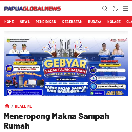
HOME
NEWS
PENDIDIKAN
KESEHATAN
BUDAYA
KOLASE
OL
HEADLINE
Meneropong Makna Sampah
Rumah