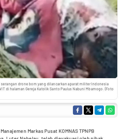
a serangan drone bom yang dilancarkan aparat militer Indonesia
 WIT di halaman Gereja Katolik Santo Paulus Nabuni Mbamogo. (Foto
– Manajemen Markas Pusat KOMNAS TPNPB
 Luter Nabelau, telah dievakuasi oleh pihak