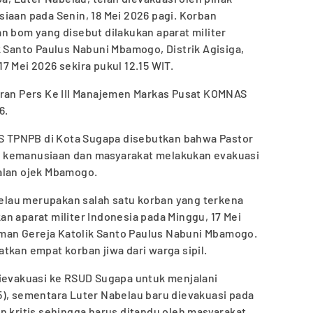
iaan pada Senin, 18 Mei 2026 pagi. Korban
n bom yang disebut dilakukan aparat militer
k Santo Paulus Nabuni Mbamogo, Distrik Agisiga,
7 Mei 2026 sekira pukul 12.15 WIT.
aran Pers Ke III Manajemen Markas Pusat KOMNAS
6.
PIS TPNPB di Kota Sugapa disebutkan bahwa Pastor
 kemanusiaan dan masyarakat melakukan evakuasi
alan ojek Mbamogo.
lau merupakan salah satu korban yang terkena
n aparat militer Indonesia pada Minggu, 17 Mei
laman Gereja Katolik Santo Paulus Nabuni Mbamogo.
tkan empat korban jiwa dari warga sipil.
dievakuasi ke RSUD Sugapa untuk menjalani
5), sementara Luter Nabelau baru dievakuasi pada
n kritis sehingga harus ditandu oleh masyarakat