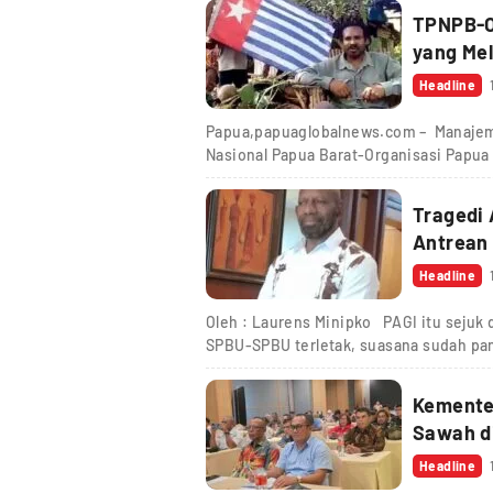
TPNPB-O
yang Mel
Headline
Papua,papuaglobalnews.com – Manajem
Nasional Papua Barat-Organisasi Papua
Tragedi 
Antrean
Headline
Oleh : Laurens Minipko PAGI itu sejuk d
SPBU-SPBU terletak, suasana sudah pan
Kementer
Sawah d
Headline