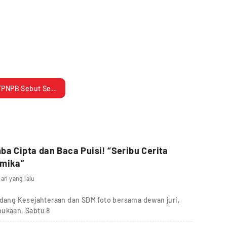
TPNPB Sebut Serangan Bom di Gereja sebagai Tindakan Terorisme
ba Cipta dan Baca Puisi! “Seribu Cerita
imika”
hari yang lalu
idang Kesejahteraan dan SDM foto bersama dewan juri,
bukaan, Sabtu 8