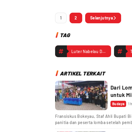
1
2
Selanjutnya
TAG
Luter Nabelau Dievakuasi Tim Kemanusiaan dan Gereja Katolik
ARTIKEL TERKAIT
Dari Lom
untuk M
Budaya
1 
Fransiskus Bokeyau, Staf Ahli Bupati B
panitia dan peserta lomba setelah pem