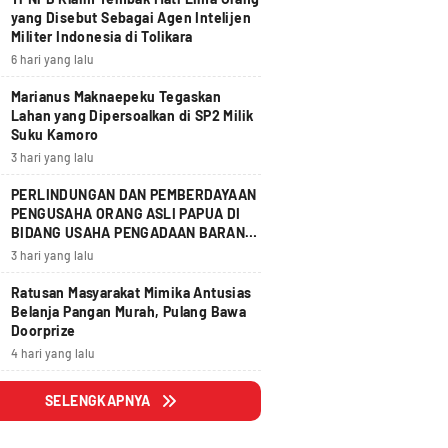
yang Disebut Sebagai Agen Intelijen
Militer Indonesia di Tolikara
6 hari yang lalu
Marianus Maknaepeku Tegaskan
Lahan yang Dipersoalkan di SP2 Milik
Suku Kamoro
3 hari yang lalu
PERLINDUNGAN DAN PEMBERDAYAAN
PENGUSAHA ORANG ASLI PAPUA DI
BIDANG USAHA PENGADAAN BARANG
DAN JASA
3 hari yang lalu
Ratusan Masyarakat Mimika Antusias
Belanja Pangan Murah, Pulang Bawa
Doorprize
4 hari yang lalu
SELENGKAPNYA