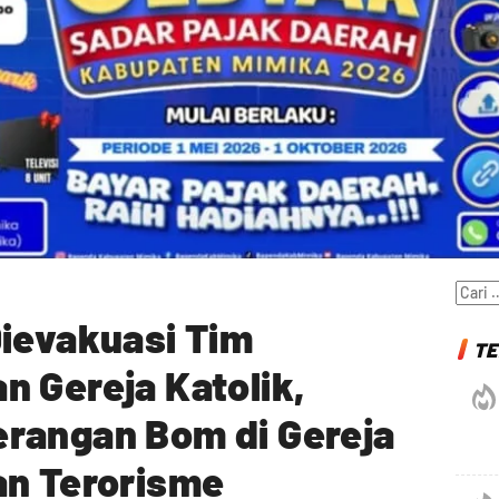
Cari
untuk
Dievakuasi Tim
TE
 Gereja Katolik,
rangan Bom di Gereja
an Terorisme