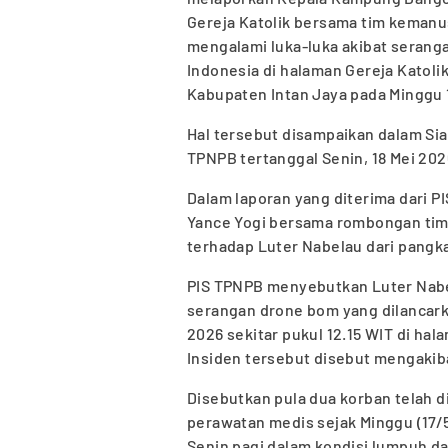
Gereja Katolik bersama tim kemanus
mengalami luka-luka akibat seranga
Indonesia di halaman Gereja Katoli
Kabupaten Intan Jaya pada Minggu 1
Hal tersebut disampaikan dalam Si
TPNPB tertanggal Senin, 18 Mei 202
Dalam laporan yang diterima dari 
Yance Yogi bersama rombongan tim
terhadap Luter Nabelau dari pangk
PIS TPNPB menyebutkan Luter Nabe
serangan drone bom yang dilancarka
2026 sekitar pukul 12.15 WIT di ha
Insiden tersebut disebut mengakiba
Disebutkan pula dua korban telah 
perawatan medis sejak Minggu (17/
Senin pagi dalam kondisi lumpuh da