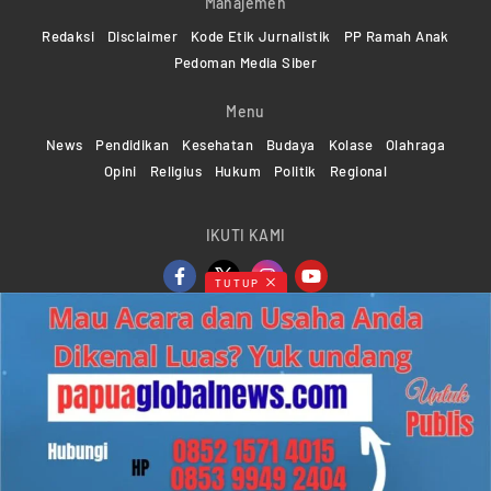
Manajemen
Redaksi
Disclaimer
Kode Etik Jurnalistik
PP Ramah Anak
Pedoman Media Siber
Menu
News
Pendidikan
Kesehatan
Budaya
Kolase
Olahraga
Opini
Religius
Hukum
Politik
Regional
IKUTI KAMI
TUTUP
Copyright ©2024-2026 Papuaglobalnews.com | All rights
reserved
Web Developer Powered by
KMGNetwork