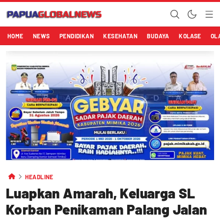
HOME
NEWS
PENDIDIKAN
KESEHATAN
BUDAYA
KOLASE
OL
HEADLINE
Luapkan Amarah, Keluarga SL
Korban Penikaman Palang Jalan