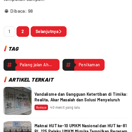
Dibaca:
98
1
2
Selanjutnya
TAG
Palang jalan Ahmad Yani
Penikaman
ARTIKEL TERKAIT
Vandalisme dan Gangguan Ketertiban di Timika:
Realita, Akar Masalah dan Solusi Menyeluruh
40 menit yang lalu
Budaya
Maknai HUT ke-10 UMKM Nasional dan HUT ke-81
RI, 125 Pelaku UMKM Mimika Tampilkan Beragam