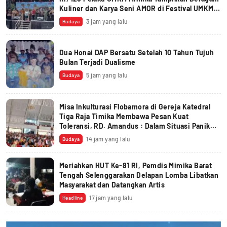
Kuliner dan Karya Seni AMOR di Festival UMKM
2026
3 jam yang lalu
Budaya
Dua Honai DAP Bersatu Setelah 10 Tahun Tujuh
Bulan Terjadi Dualisme
5 jam yang lalu
Budaya
Misa Inkulturasi Flobamora di Gereja Katedral
Tiga Raja Timika Membawa Pesan Kuat
Toleransi, RD. Amandus : Dalam Situasi Panik
Yesus Disebut ‘Hantu’
14 jam yang lalu
Budaya
Meriahkan HUT Ke-81 RI, Pemdis Mimika Barat
Tengah Selenggarakan Delapan Lomba Libatkan
Masyarakat dan Datangkan Artis
17 jam yang lalu
Headline