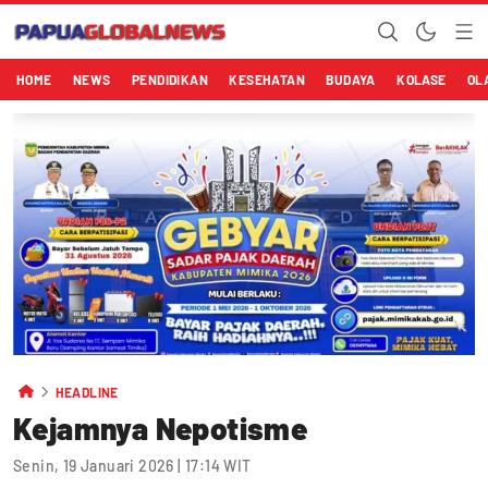
HOME
NEWS
PENDIDIKAN
KESEHATAN
BUDAYA
KOLASE
OL
HEADLINE
Kejamnya Nepotisme
Senin, 19 Januari 2026 | 17:14 WIT