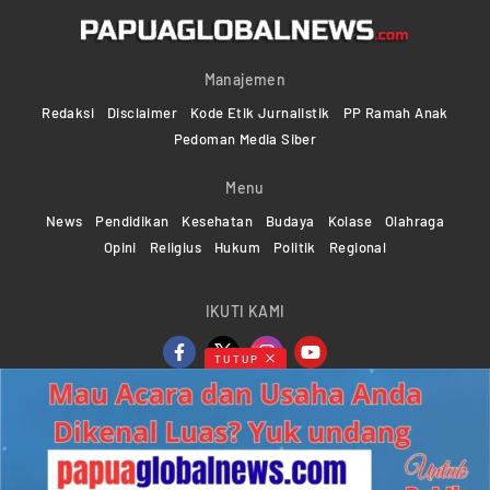
Manajemen
Redaksi
Disclaimer
Kode Etik Jurnalistik
PP Ramah Anak
Pedoman Media Siber
Menu
News
Pendidikan
Kesehatan
Budaya
Kolase
Olahraga
Opini
Religius
Hukum
Politik
Regional
IKUTI KAMI
TUTUP
Copyright ©2024-2026 Papuaglobalnews.com | All rights
reserved