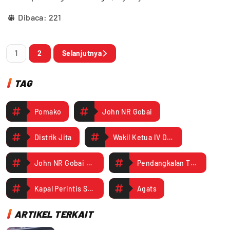
Dibaca:
221
1
2
Selanjutnya
TAG
Pomako
John NR Gobai
Distrik Jita
Wakil Ketua IV DPR Papua Tengah
John NR Gobai Dorong Pemerintah Lakukan Pengerukan
Pendangkalan Tailing Hambat Pelayaran Kapal Perintis ke Jita
Kapal Perintis Sanus
Agats
ARTIKEL TERKAIT