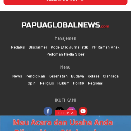
Manajemen
Redaksi
Disclaimer
Kode Etik Jurnalistik
PP Ramah Anak
Pedoman Media Siber
Menu
News
Pendidikan
Kesehatan
Budaya
Kolase
Olahraga
Opini
Religius
Hukum
Politik
Regional
IKUTI KAMI
TUTUP
Copyright ©2024-2026 Papuaglobalnews.com | All rights