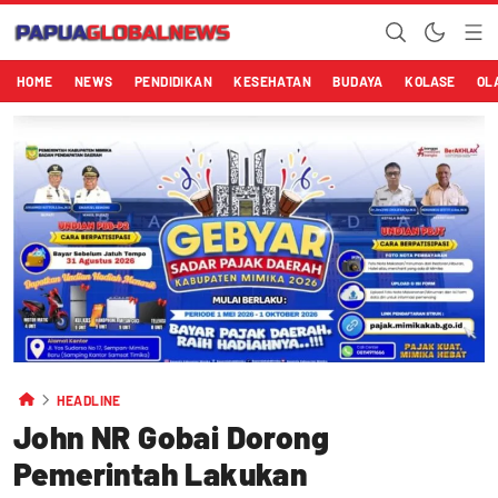
HOME
NEWS
PENDIDIKAN
KESEHATAN
BUDAYA
KOLASE
OL
HEADLINE
John NR Gobai Dorong
Pemerintah Lakukan