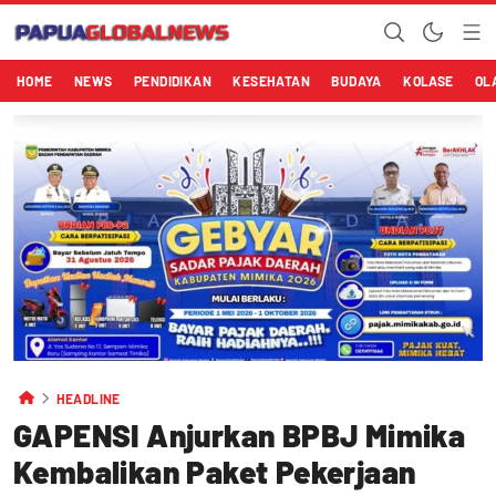
HOME
NEWS
PENDIDIKAN
KESEHATAN
BUDAYA
KOLASE
OL
HEADLINE
GAPENSI Anjurkan BPBJ Mimika
Kembalikan Paket Pekerjaan