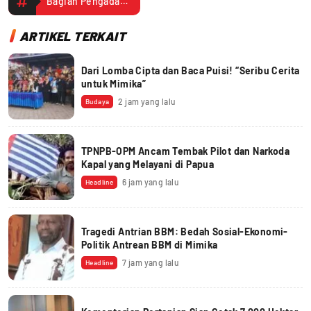
Bagian Pengadaan Barang dan Jasa Mimika
ARTIKEL TERKAIT
Dari Lomba Cipta dan Baca Puisi! “Seribu Cerita
untuk Mimika”
2 jam yang lalu
Budaya
TPNPB-OPM Ancam Tembak Pilot dan Narkoda
Kapal yang Melayani di Papua
6 jam yang lalu
Headline
Tragedi Antrian BBM: Bedah Sosial-Ekonomi-
Politik Antrean BBM di Mimika
7 jam yang lalu
Headline