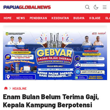
HOME
NEWS
PENDIDIKAN
KESEHATAN
BUDAYA
KOLASE
OL
HEADLINE
Enam Bulan Belum Terima Gaji,
Kepala Kampung Berpotensi