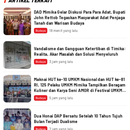
ARTIKEL TERKAIT
DAD Mimika Gelar Diskusi Para Para Adat, Bupati
John Rettob Tegaskan Masyarakat Adat Penjaga
Tanah dan Warisan Budaya
18 menit yang lalu
Budaya
Vandalisme dan Gangguan Ketertiban di Timika:
Realita, Akar Masalah dan Solusi Menyeluruh
3 jam yang lalu
Budaya
Maknai HUT ke-10 UMKM Nasional dan HUT ke-81
RI, 125 Pelaku UMKM Mimika Tampilkan Beragam
Kuliner dan Karya Seni AMOR di Festival UMKM
2026
5 jam yang lalu
Budaya
Dua Honai DAP Bersatu Setelah 10 Tahun Tujuh
Bulan Terjadi Dualisme
7 jam yang lalu
Budaya