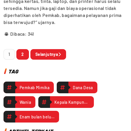
sehingga kertas, tinta, laptop, dan printer harus selalu
tersedia. Namun jika gaji dan biaya operasional tidak
diperhatikan oleh Pemkab, bagaimana pelayanan prima
bisa terwujud?” ujarnya.
Dibaca:
341
1
2
Selanjutnya
TAG
Pemkab Mimika
Dana Desa
Wania
Kepala Kampung Nawaripi
Enam bulan belum digaji