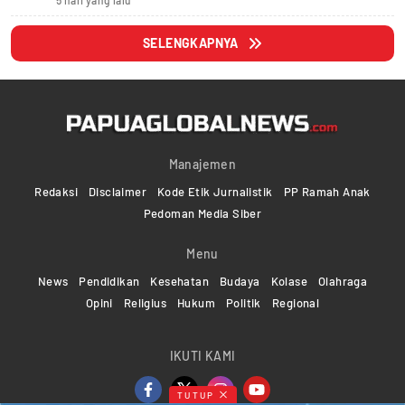
5 hari yang lalu
SELENGKAPNYA
Manajemen
Redaksi
Disclaimer
Kode Etik Jurnalistik
PP Ramah Anak
Pedoman Media Siber
Menu
News
Pendidikan
Kesehatan
Budaya
Kolase
Olahraga
Opini
Religius
Hukum
Politik
Regional
IKUTI KAMI
TUTUP