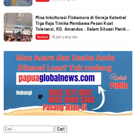
Misa Inkulturasi Flobamora di Gereja Katedral
Tiga Raja Timika Membawa Pesan Kuat
Toleransi, RD. Amandus : Dalam Situasi Panik
Yesus Disebut ‘Hantu’
16 jam yang lalu
Budaya
Cari
untuk: