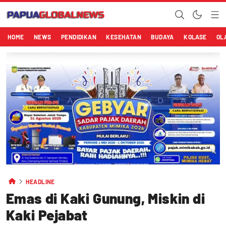
HOME
NEWS
PENDIDIKAN
KESEHATAN
BUDAYA
KOLASE
OL
HEADLINE
Emas di Kaki Gunung, Miskin di
Kaki Pejabat