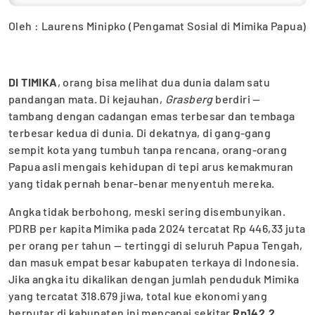
Oleh : Laurens Minipko (Pengamat Sosial di Mimika Papua)
DI TIMIKA
, orang bisa melihat dua dunia dalam satu
pandangan mata. Di kejauhan,
Grasberg
berdiri —
tambang dengan cadangan emas terbesar dan tembaga
terbesar kedua di dunia. Di dekatnya, di gang-gang
sempit kota yang tumbuh tanpa rencana, orang-orang
Papua asli mengais kehidupan di tepi arus kemakmuran
yang tidak pernah benar-benar menyentuh mereka.
Angka tidak berbohong, meski sering disembunyikan.
PDRB per kapita Mimika pada 2024 tercatat Rp 446,33 juta
per orang per tahun — tertinggi di seluruh Papua Tengah,
dan masuk empat besar kabupaten terkaya di Indonesia.
Jika angka itu dikalikan dengan jumlah penduduk Mimika
yang tercatat 318.679 jiwa, total kue ekonomi yang
berputar di kabupaten ini mencapai sekitar
Rp142,2