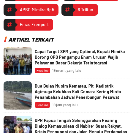
APBD Mimika Rp5
6 Triliun
Emas Freeport
ARTIKEL TERKAIT
Capai Target SPM yang Optimal, Bupati Mimika
Dorong OPD Pengampu Enam Urusan Wajib
Pelayanan Dasar Bekerja Terintegrasi
19 menit yang lalu
Headline
Dua Bulan Musim Kemarau, Plt. Kadistrik
Agimuga Keluhkan Kali Cemara Kering Minta
Penambahan Jadwal Penerbangan Pesawat
19 jam yang lalu
Headline
DPR Papua Tengah Selenggarakan Hearing
Dialog Kemanusiaan di Nabire: Suara Rakyat,
Krisis Pengungsi dan Jalan Menuju Perdamaian