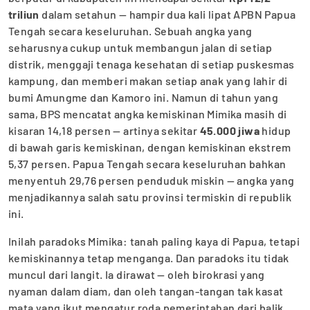
triliun
dalam setahun — hampir dua kali lipat APBN Papua
Tengah secara keseluruhan. Sebuah angka yang
seharusnya cukup untuk membangun jalan di setiap
distrik, menggaji tenaga kesehatan di setiap puskesmas
kampung, dan memberi makan setiap anak yang lahir di
bumi Amungme dan Kamoro ini. Namun di tahun yang
sama, BPS mencatat angka kemiskinan Mimika masih di
kisaran 14,18 persen — artinya sekitar
45.000 jiwa
hidup
di bawah garis kemiskinan, dengan kemiskinan ekstrem
5,37 persen. Papua Tengah secara keseluruhan bahkan
menyentuh 29,76 persen penduduk miskin — angka yang
menjadikannya salah satu provinsi termiskin di republik
ini.
Inilah paradoks Mimika: tanah paling kaya di Papua, tetapi
kemiskinannya tetap menganga. Dan paradoks itu tidak
muncul dari langit. Ia dirawat — oleh birokrasi yang
nyaman dalam diam, dan oleh tangan-tangan tak kasat
mata yang ikut mengatur roda pemerintahan dari balik